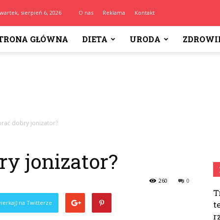
wartek, sierpień 6, 2026
O nas
Reklama
Kontakt
TRONA GŁÓWNA
DIETA
URODA
ZDROWI
brać dobry jonizator?
y jonizator?
260
0
T
ierkaj) na Twitterze
t
r