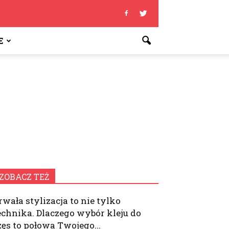
E
ZOBACZ TEŻ
rwała stylizacja to nie tylko
echnika. Dlaczego wybór kleju do
zęs to połowa Twojego...