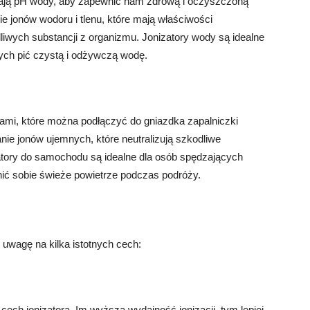
iają pH wody, aby zapewnić nam zdrową i oczyszczoną
e jonów wodoru i tlenu, które mają właściwości
iwych substancji z organizmu. Jonizatory wody są idealne
cych pić czystą i odżywczą wodę.
mi, które można podłączyć do gniazdka zapalniczki
ie jonów ujemnych, które neutralizują szkodliwe
tory do samochodu są idealne dla osób spędzających
ć sobie świeże powietrze podczas podróży.
 uwagę na kilka istotnych cech:
cech jonizatora. Im wyższa wydajność jonizacji, tym lepiej