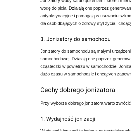
Jonizatory wody są urządzeniami, które zmien
wodę do picia. Działają one poprzez generowani
antyoksydacyjne i pomagają w usuwaniu szkodl
dla osób dbających o zdrowy styl życia i chcą
3. Jonizatory do samochodu
Jonizatory do samochodu są małymi urządzenia
samochodowej. Działają one poprzez generowan
cząsteczki w powietrzu w samochodzie. Joniza
dużo czasu w samochodzie i chcących zapewni
Cechy dobrego jonizatora
Przy wyborze dobrego jonizatora warto zwrócić
1. Wydajność jonizacji
Wydajność jonizacji to jedna z najważniejszych 