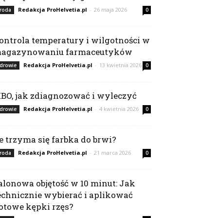
Redakcja ProHelvetia.pl
-
26 maja 2026
roda
0
ontrola temperatury i wilgotności w
agazynowaniu farmaceutyków
Redakcja ProHelvetia.pl
-
13 kwietnia 2026
drowie
0
IBO, jak zdiagnozować i wyleczyć
Redakcja ProHelvetia.pl
-
4 kwietnia 2026
drowie
0
le trzyma się farbka do brwi?
Redakcja ProHelvetia.pl
-
21 marca 2026
roda
0
alonowa objętość w 10 minut: Jak
echnicznie wybierać i aplikować
otowe kępki rzęs?