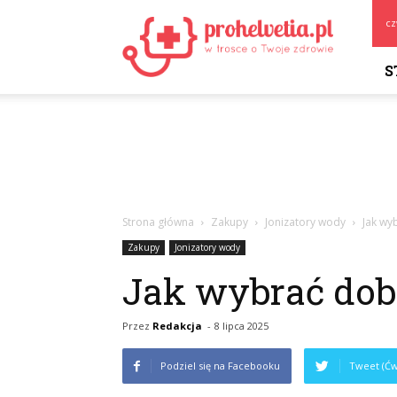
Prohelvetia.pl
cz
S
Strona główna
Zakupy
Jonizatory wody
Jak wy
Zakupy
Jonizatory wody
Jak wybrać dobr
Przez
Redakcja
-
8 lipca 2025
Podziel się na Facebooku
Tweet (Ćw