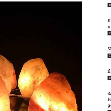
U
K
m
Z
S
Z
I
U
S
t
g