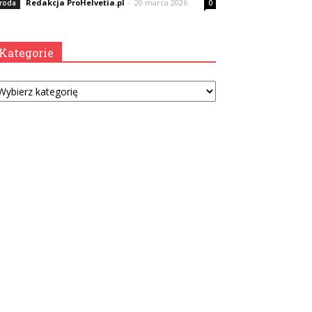
Redakcja ProHelvetia.pl
-
20 marca 2026
roda
0
Kategorie
tegorie