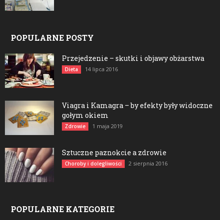
POPULARNE POSTY
Przejedzenie – skutki i objawy obżarstwa
14 lipca 2016
Dieta
Viagra i Kamagra – by efekty były widoczne
gołym okiem
1 maja 2019
Zdrowie
Sztuczne paznokcie a zdrowie
2 sierpnia 2016
Choroby i dolegliwości
POPULARNE KATEGORIE