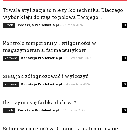
Trwała stylizacja to nie tylko technika. Dlaczego
wybór kleju do rzęs to połowa Twojego...
Redakcja ProHelvetia.pl
-
26 maja 2026
Uroda
0
Kontrola temperatury i wilgotności w
magazynowaniu farmaceutyków
Redakcja ProHelvetia.pl
-
13 kwietnia 2026
Zdrowie
0
SIBO, jak zdiagnozować i wyleczyć
Redakcja ProHelvetia.pl
-
4 kwietnia 2026
Zdrowie
0
Ile trzyma się farbka do brwi?
Redakcja ProHelvetia.pl
-
21 marca 2026
Uroda
0
Salonowa objętość w 10 minut: Jak technicznie