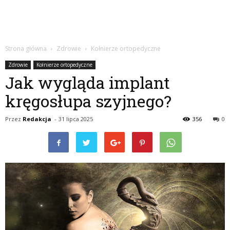
Strona główna
Zdrowie
Kołnierze ortopedyczne
Zdrowie
Kołnierze ortopedyczne
Jak wygląda implant
kręgosłupa szyjnego?
Przez
Redakcja
-
31 lipca 2025
356
0