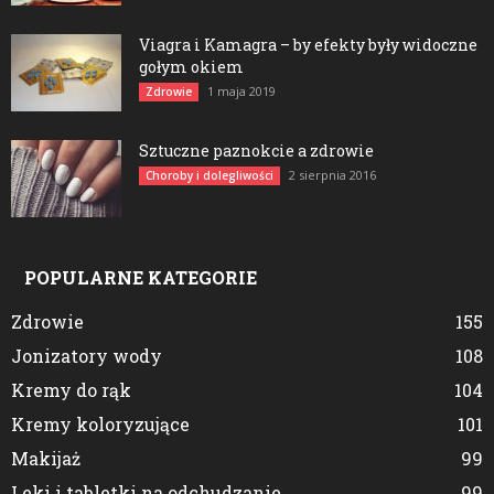
Viagra i Kamagra – by efekty były widoczne
gołym okiem
1 maja 2019
Zdrowie
Sztuczne paznokcie a zdrowie
2 sierpnia 2016
Choroby i dolegliwości
POPULARNE KATEGORIE
Zdrowie
155
Jonizatory wody
108
Kremy do rąk
104
Kremy koloryzujące
101
Makijaż
99
Leki i tabletki na odchudzanie
99