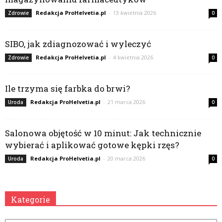
Redakcja ProHelvetia.pl
-
13 kwietnia 2026
Zdrowie
0
SIBO, jak zdiagnozować i wyleczyć
Redakcja ProHelvetia.pl
-
4 kwietnia 2026
Zdrowie
0
Ile trzyma się farbka do brwi?
Redakcja ProHelvetia.pl
-
21 marca 2026
Uroda
0
Salonowa objętość w 10 minut: Jak technicznie
wybierać i aplikować gotowe kępki rzęs?
Redakcja ProHelvetia.pl
-
20 marca 2026
Uroda
0
Kategorie
Kategorie