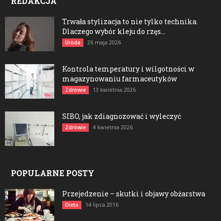
REDAKCJA
Trwała stylizacja to nie tylko technika.
Dlaczego wybór kleju do rzęs...
26 maja 2026
Uroda
Kontrola temperatury i wilgotności w
magazynowaniu farmaceutyków
13 kwietnia 2026
Zdrowie
SIBO, jak zdiagnozować i wyleczyć
4 kwietnia 2026
Zdrowie
POPULARNE POSTY
Przejedzenie – skutki i objawy obżarstwa
14 lipca 2016
Dieta