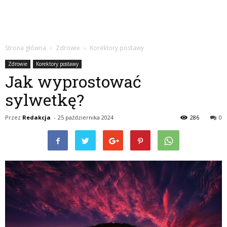
Strona główna
Zdrowie
Korektory postawy
Zdrowie
Korektory postawy
Jak wyprostować
sylwetkę?
Przez
Redakcja
-
25 października 2024
286
0