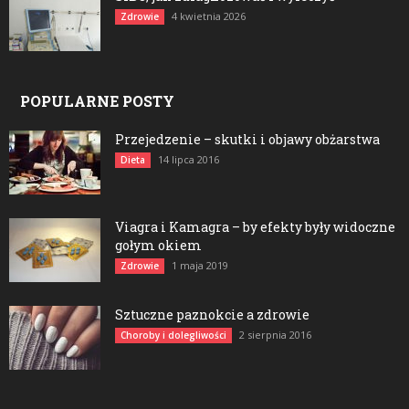
4 kwietnia 2026
Zdrowie
POPULARNE POSTY
Przejedzenie – skutki i objawy obżarstwa
14 lipca 2016
Dieta
Viagra i Kamagra – by efekty były widoczne
gołym okiem
1 maja 2019
Zdrowie
Sztuczne paznokcie a zdrowie
2 sierpnia 2016
Choroby i dolegliwości