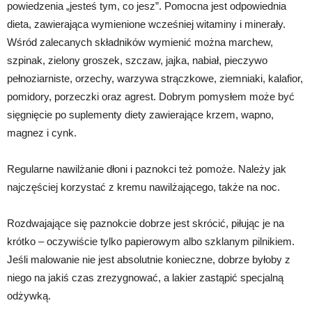
powiedzenia „jesteś tym, co jesz”. Pomocna jest odpowiednia
dieta, zawierająca wymienione wcześniej witaminy i minerały.
Wśród zalecanych składników wymienić można marchew,
szpinak, zielony groszek, szczaw, jajka, nabiał, pieczywo
pełnoziarniste, orzechy, warzywa strączkowe, ziemniaki, kalafior,
pomidory, porzeczki oraz agrest. Dobrym pomysłem może być
sięgnięcie po suplementy diety zawierające krzem, wapno,
magnez i cynk.
Regularne nawilżanie dłoni i paznokci też pomoże. Należy jak
najczęściej korzystać z kremu nawilżającego, także na noc.
Rozdwajające się paznokcie dobrze jest skrócić, piłując je na
krótko – oczywiście tylko papierowym albo szklanym pilnikiem.
Jeśli malowanie nie jest absolutnie konieczne, dobrze byłoby z
niego na jakiś czas zrezygnować, a lakier zastąpić specjalną
odżywką.