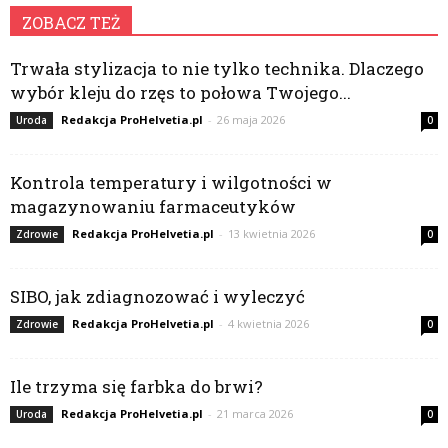
ZOBACZ TEŻ
Trwała stylizacja to nie tylko technika. Dlaczego
wybór kleju do rzęs to połowa Twojego...
Redakcja ProHelvetia.pl
-
26 maja 2026
Uroda
0
Kontrola temperatury i wilgotności w
magazynowaniu farmaceutyków
Redakcja ProHelvetia.pl
-
13 kwietnia 2026
Zdrowie
0
SIBO, jak zdiagnozować i wyleczyć
Redakcja ProHelvetia.pl
-
4 kwietnia 2026
Zdrowie
0
Ile trzyma się farbka do brwi?
Redakcja ProHelvetia.pl
-
21 marca 2026
Uroda
0