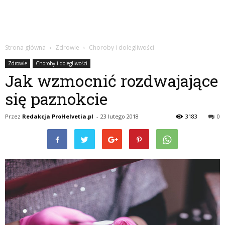
Strona główna
Zdrowie
Choroby i dolegliwości
Zdrowie
Choroby i dolegliwości
Jak wzmocnić rozdwajające
się paznokcie
Przez
Redakcja ProHelvetia.pl
-
23 lutego 2018
3183
0