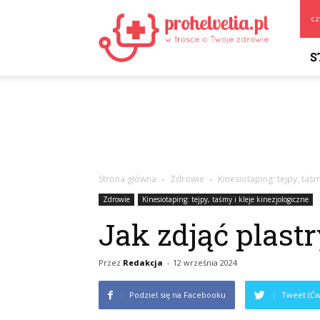
Prohelvetia.pl
cz
S
Strona główna
Zdrowie
Kinesiotaping: tejpy, taśm
Zdrowie
Kinesiotaping: tejpy, taśmy i kleje kinezjologiczne
Jak zdjąć plastr
Przez
Redakcja
-
12 września 2024
Podziel się na Facebooku
Tweet (Ćw