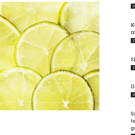
U
K
m
Z
S
Z
I
U
S
t
g