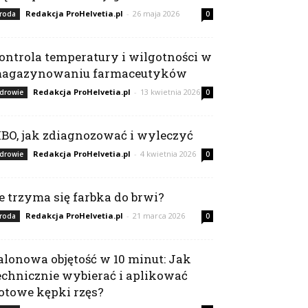
Redakcja ProHelvetia.pl
-
26 maja 2026
roda
0
ontrola temperatury i wilgotności w
agazynowaniu farmaceutyków
Redakcja ProHelvetia.pl
-
13 kwietnia 2026
drowie
0
IBO, jak zdiagnozować i wyleczyć
Redakcja ProHelvetia.pl
-
4 kwietnia 2026
drowie
0
le trzyma się farbka do brwi?
Redakcja ProHelvetia.pl
-
21 marca 2026
roda
0
alonowa objętość w 10 minut: Jak
echnicznie wybierać i aplikować
otowe kępki rzęs?