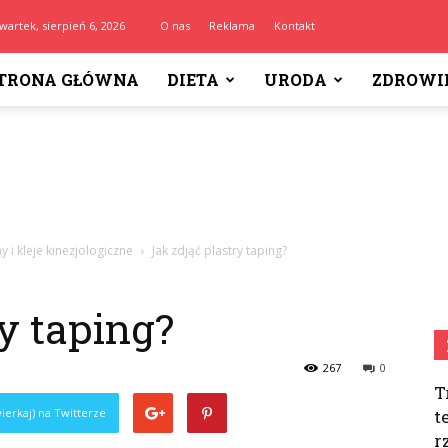
wartek, sierpień 6, 2026
O nas
Reklama
Kontakt
TRONA GŁÓWNA
DIETA
URODA
ZDROWI
y i kleje kinezjologiczne
Jak zdjąć plastry taping?
y taping?
267
0
T
ierkaj) na Twitterze
t
r