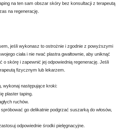
aping na ten sam obszar skóry bez konsultacji z terapeutą
zas na regenerację.
sem, jeśli wykonasz to ostrożnie i zgodnie z powyższymi
jego ciała i nie rwać plastra gwałtownie, aby uniknąć
 o skórę i zapewnić jej odpowiednią regenerację. Jeśli
erapeutą fizycznym lub lekarzem.
g, wykonaj następujące kroki:
ę plaster taping.
nagłych ruchów.
sz spróbować go delikatnie podgrzać suszarką do włosów,
 zastosuj odpowiednie środki pielęgnacyjne.