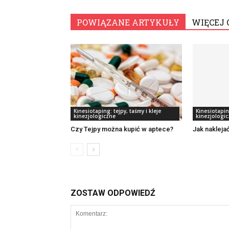
POWIĄZANE ARTYKUŁY
WIĘCEJ 
Kinesiotaping: tejpy, taśmy i kleje
Kinesiotaping
kinezjologiczne
kinezjologi
Czy Tejpy można kupić w aptece?
Jak nakleja
ZOSTAW ODPOWIEDŹ