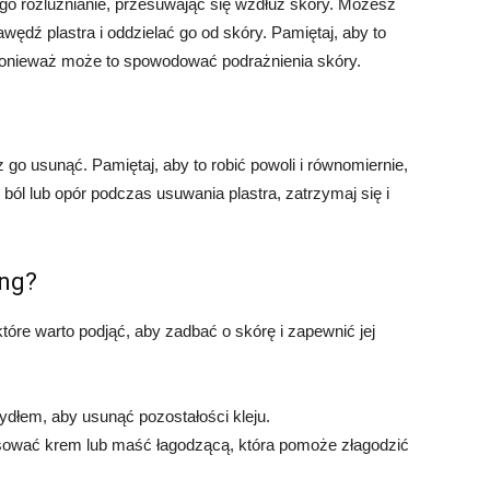
jego rozluźnianie, przesuwając się wzdłuż skóry. Możesz
wędź plastra i oddzielać go od skóry. Pamiętaj, aby to
, ponieważ może to spowodować podrażnienia skóry.
z go usunąć. Pamiętaj, aby to robić powoli i równomiernie,
ból lub opór podczas usuwania plastra, zatrzymaj się i
ing?
, które warto podjąć, aby zadbać o skórę i zapewnić jej
dłem, aby usunąć pozostałości kleju.
osować krem lub maść łagodzącą, która pomoże złagodzić