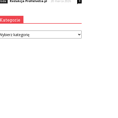
Redakcja ProHelvetia.pl
-
20 marca 2026
roda
0
Kategorie
tegorie