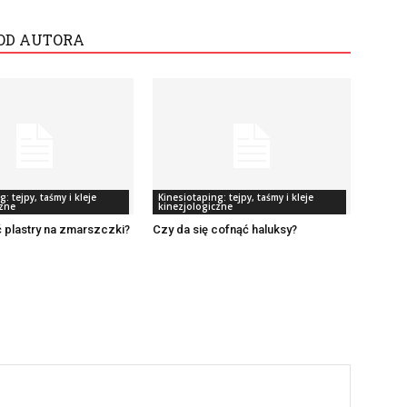
OD AUTORA
: tejpy, taśmy i kleje
Kinesiotaping: tejpy, taśmy i kleje
czne
kinezjologiczne
ć plastry na zmarszczki?
Czy da się cofnąć haluksy?