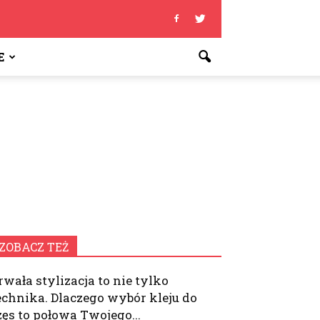
E
ZOBACZ TEŻ
rwała stylizacja to nie tylko
echnika. Dlaczego wybór kleju do
zęs to połowa Twojego...