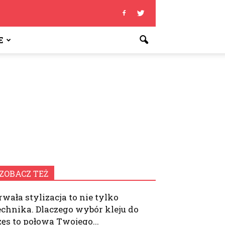
E
ZOBACZ TEŻ
rwała stylizacja to nie tylko
echnika. Dlaczego wybór kleju do
zęs to połowa Twojego...