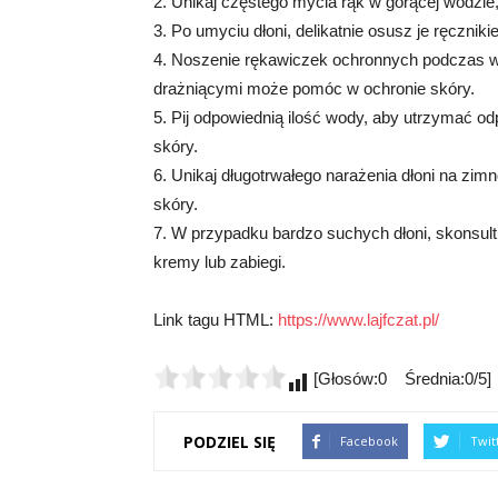
2. Unikaj częstego mycia rąk w gorącej wodzi
3. Po umyciu dłoni, delikatnie osusz je ręcznikie
4. Noszenie rękawiczek ochronnych podczas 
drażniącymi może pomóc w ochronie skóry.
5. Pij odpowiednią ilość wody, aby utrzymać 
skóry.
6. Unikaj długotrwałego narażenia dłoni na zim
skóry.
7. W przypadku bardzo suchych dłoni, skonsultu
kremy lub zabiegi.
Link tagu HTML:
https://www.lajfczat.pl/
[Głosów:0 Średnia:0/5]
PODZIEL SIĘ
Facebook
Twit