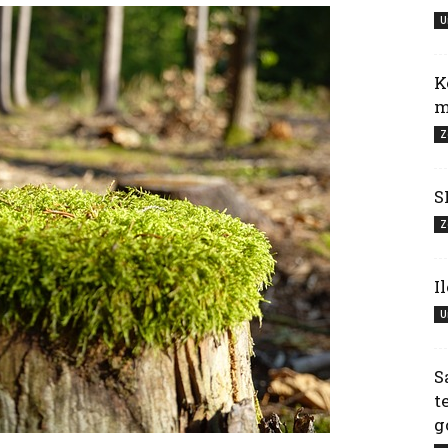
U
K
m
Z
S
Z
I
U
S
t
g