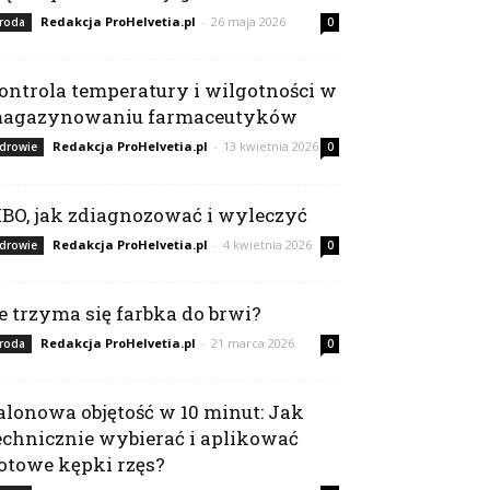
Redakcja ProHelvetia.pl
-
26 maja 2026
roda
0
ontrola temperatury i wilgotności w
agazynowaniu farmaceutyków
Redakcja ProHelvetia.pl
-
13 kwietnia 2026
drowie
0
IBO, jak zdiagnozować i wyleczyć
Redakcja ProHelvetia.pl
-
4 kwietnia 2026
drowie
0
le trzyma się farbka do brwi?
Redakcja ProHelvetia.pl
-
21 marca 2026
roda
0
alonowa objętość w 10 minut: Jak
echnicznie wybierać i aplikować
otowe kępki rzęs?