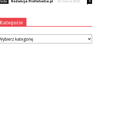
Redakcja ProHelvetia.pl
-
20 marca 2026
roda
0
Kategorie
tegorie