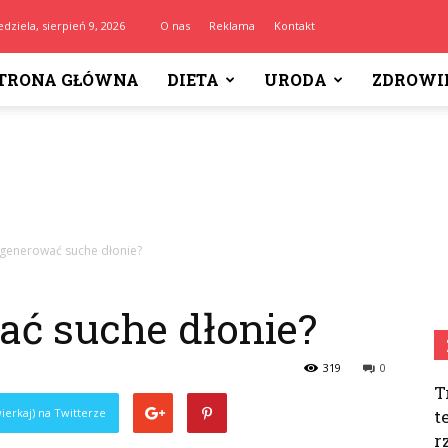
edziela, sierpień 9, 2026
O nas
Reklama
Kontakt
TRONA GŁÓWNA
DIETA
URODA
ZDROWI
egenerować suche dłonie?
ać suche dłonie?
319
0
T
ierkaj) na Twitterze
t
r