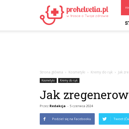
Prohelvetia.pl
ni
S
Strona główna
Kosmetyki
Kremy do rąk
Jak zr
Kosmetyki
Kremy do rąk
Jak zregenerow
Przez
Redakcja
-
5 czerwca 2024
Podziel się na Facebooku
Tweet (Ćw