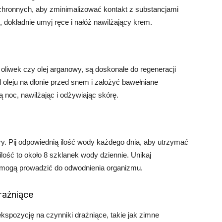
chronnych, aby zminimalizować kontakt z substancjami
okładnie umyj ręce i nałóż nawilżający krem.
z oliwek czy olej arganowy, są doskonałe do regeneracji
l oleju na dłonie przed snem i założyć bawełniane
łą noc, nawilżając i odżywiając skórę.
y. Pij odpowiednią ilość wody każdego dnia, aby utrzymać
lość to około 8 szklanek wody dziennie. Unikaj
e mogą prowadzić do odwodnienia organizmu.
rażniące
ekspozycję na czynniki drażniące, takie jak zimne