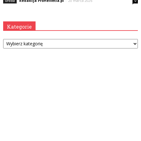
Redakcja ProHelvetia.pl
-
20 marca 2026
Uroda
0
Kategorie
Kategorie