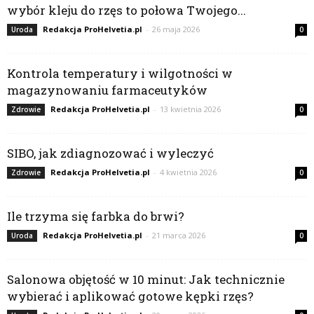
wybór kleju do rzęs to połowa Twojego...
Redakcja ProHelvetia.pl
-
26 maja 2026
Uroda
0
Kontrola temperatury i wilgotności w
magazynowaniu farmaceutyków
Redakcja ProHelvetia.pl
-
13 kwietnia 2026
Zdrowie
0
SIBO, jak zdiagnozować i wyleczyć
Redakcja ProHelvetia.pl
-
4 kwietnia 2026
Zdrowie
0
Ile trzyma się farbka do brwi?
Redakcja ProHelvetia.pl
-
21 marca 2026
Uroda
0
Salonowa objętość w 10 minut: Jak technicznie
wybierać i aplikować gotowe kępki rzęs?