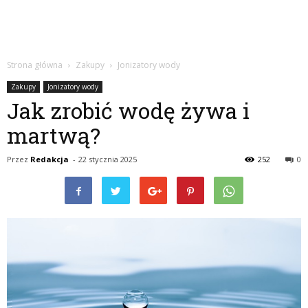
Strona główna
Zakupy
Jonizatory wody
Zakupy
Jonizatory wody
Jak zrobić wodę żywa i
martwą?
Przez
Redakcja
-
22 stycznia 2025
252
0