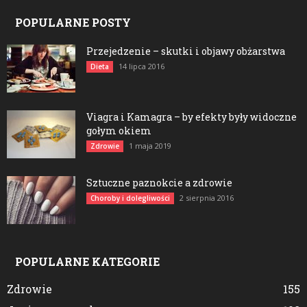
POPULARNE POSTY
Przejedzenie – skutki i objawy obżarstwa
14 lipca 2016
Dieta
Viagra i Kamagra – by efekty były widoczne
gołym okiem
1 maja 2019
Zdrowie
Sztuczne paznokcie a zdrowie
2 sierpnia 2016
Choroby i dolegliwości
POPULARNE KATEGORIE
Zdrowie
155