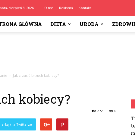
bota, sierpień 8, 2026
O nas
Reklama
Kontakt
TRONA GŁÓWNA
DIETA
URODA
ZDROWI
zanie
Jak zrzucić brzuch kobiecy?
uch kobiecy?
272
0
T
ierkaj) na Twitterze
t
r