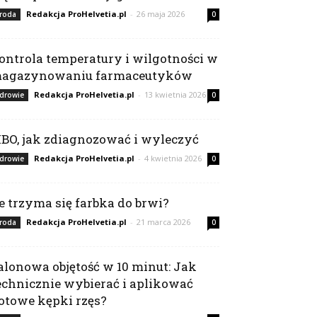
Redakcja ProHelvetia.pl
-
26 maja 2026
roda
0
ontrola temperatury i wilgotności w
agazynowaniu farmaceutyków
Redakcja ProHelvetia.pl
-
13 kwietnia 2026
drowie
0
IBO, jak zdiagnozować i wyleczyć
Redakcja ProHelvetia.pl
-
4 kwietnia 2026
drowie
0
le trzyma się farbka do brwi?
Redakcja ProHelvetia.pl
-
21 marca 2026
roda
0
alonowa objętość w 10 minut: Jak
echnicznie wybierać i aplikować
otowe kępki rzęs?