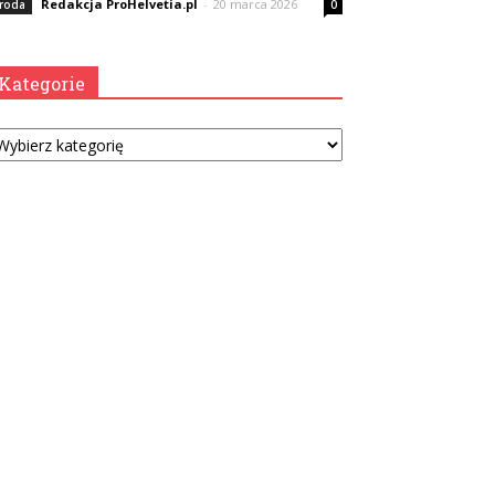
Redakcja ProHelvetia.pl
-
20 marca 2026
roda
0
Kategorie
tegorie