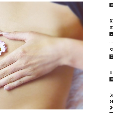
U
K
m
Z
S
Z
I
U
S
t
g