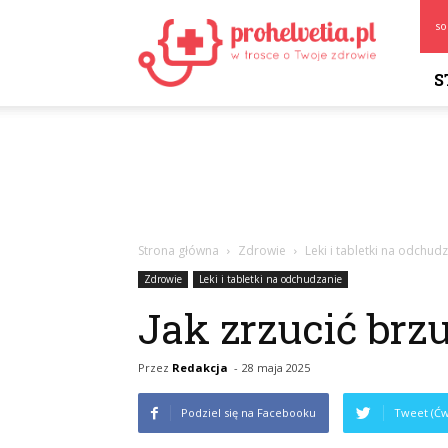
Prohelvetia.pl
so
S
Strona główna
Zdrowie
Leki i tabletki na odchud
Zdrowie
Leki i tabletki na odchudzanie
Jak zrzucić brz
Przez
Redakcja
-
28 maja 2025
Podziel się na Facebooku
Tweet (Ćw