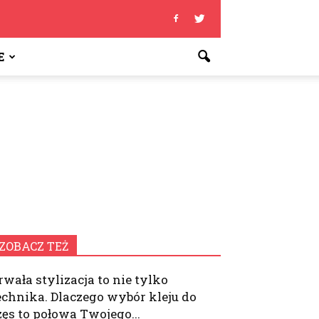
E
ZOBACZ TEŻ
rwała stylizacja to nie tylko
echnika. Dlaczego wybór kleju do
zęs to połowa Twojego...