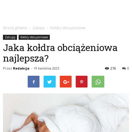
Strona główna
Zakupy
Kołdry obciążeniowe
Zakupy
Kołdry obciążeniowe
Jaka kołdra obciążeniowa
najlepsza?
Przez
Redakcja
-
19 kwietnia 2025
276
0