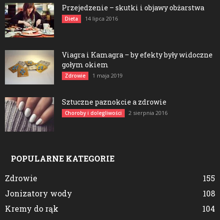
Przejedzenie – skutki i objawy obżarstwa
14 lipca 2016
Dieta
Viagra i Kamagra – by efekty były widoczne
gołym okiem
1 maja 2019
Zdrowie
Sztuczne paznokcie a zdrowie
2 sierpnia 2016
Choroby i dolegliwości
POPULARNE KATEGORIE
Zdrowie
155
Jonizatory wody
108
Kremy do rąk
104