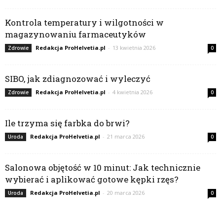
Kontrola temperatury i wilgotności w
magazynowaniu farmaceutyków
Redakcja ProHelvetia.pl
-
13 kwietnia 2026
Zdrowie
0
SIBO, jak zdiagnozować i wyleczyć
Redakcja ProHelvetia.pl
-
4 kwietnia 2026
Zdrowie
0
Ile trzyma się farbka do brwi?
Redakcja ProHelvetia.pl
-
21 marca 2026
Uroda
0
Salonowa objętość w 10 minut: Jak technicznie
wybierać i aplikować gotowe kępki rzęs?
Redakcja ProHelvetia.pl
-
20 marca 2026
Uroda
0