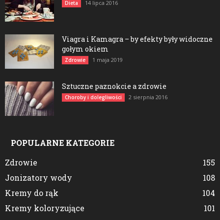
14 lipca 2016
Dieta
Viagra i Kamagra – by efekty były widoczne
gołym okiem
1 maja 2019
Zdrowie
Sztuczne paznokcie a zdrowie
2 sierpnia 2016
Choroby i dolegliwości
POPULARNE KATEGORIE
Zdrowie
155
Jonizatory wody
108
Kremy do rąk
104
Kremy koloryzujące
101