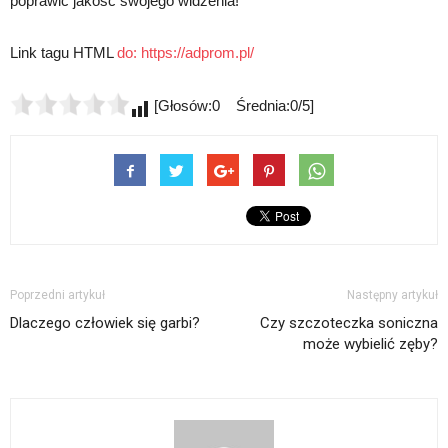
poprawić jakość swojego widzenia!
Link tagu HTML
do:
https://adprom.pl/
[Głosów:0 Średnia:0/5]
Poprzedni artykuł
Następny artykuł
Dlaczego człowiek się garbi?
Czy szczoteczka soniczna
może wybielić zęby?