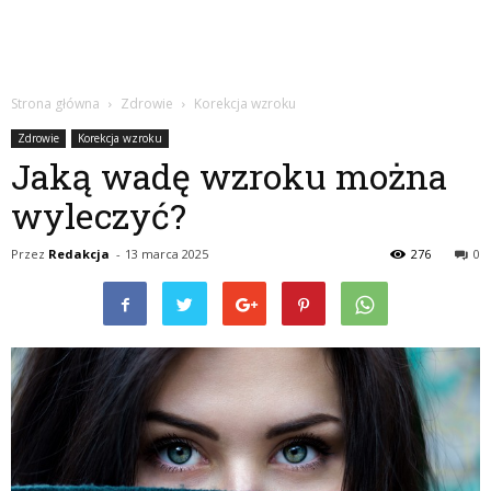
Strona główna
Zdrowie
Korekcja wzroku
Zdrowie
Korekcja wzroku
Jaką wadę wzroku można
wyleczyć?
Przez
Redakcja
-
13 marca 2025
276
0