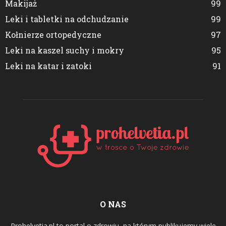
Makijaż
99
Leki i tabletki na odchudzanie
99
Kołnierze ortopedyczne
97
Leki na kaszel suchy i mokry
95
Leki na katar i zatoki
91
O NAS
Prohelvetia.pl to portal o zdrowiu, na którym publikujemy wiele