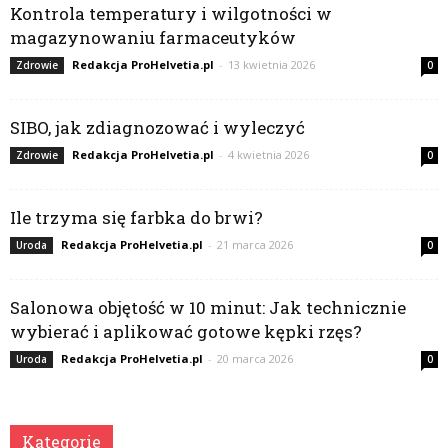
Kontrola temperatury i wilgotności w
magazynowaniu farmaceutyków
Redakcja ProHelvetia.pl
-
13 kwietnia 2026
Zdrowie
0
SIBO, jak zdiagnozować i wyleczyć
Redakcja ProHelvetia.pl
-
4 kwietnia 2026
Zdrowie
0
Ile trzyma się farbka do brwi?
Redakcja ProHelvetia.pl
-
21 marca 2026
Uroda
0
Salonowa objętość w 10 minut: Jak technicznie
wybierać i aplikować gotowe kępki rzęs?
Redakcja ProHelvetia.pl
-
20 marca 2026
Uroda
0
Kategorie