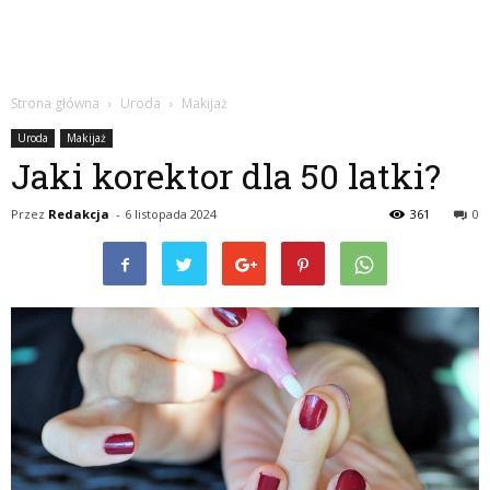
Strona główna
Uroda
Makijaż
Uroda
Makijaż
Jaki korektor dla 50 latki?
Przez
Redakcja
-
6 listopada 2024
361
0