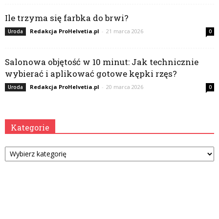
Ile trzyma się farbka do brwi?
Redakcja ProHelvetia.pl
-
21 marca 2026
Uroda
0
Salonowa objętość w 10 minut: Jak technicznie
wybierać i aplikować gotowe kępki rzęs?
Redakcja ProHelvetia.pl
-
20 marca 2026
Uroda
0
Kategorie
Kategorie