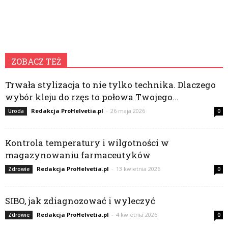
ZOBACZ TEŻ
Trwała stylizacja to nie tylko technika. Dlaczego
wybór kleju do rzęs to połowa Twojego...
Redakcja ProHelvetia.pl
-
26 maja 2026
Uroda
0
Kontrola temperatury i wilgotności w
magazynowaniu farmaceutyków
Redakcja ProHelvetia.pl
-
13 kwietnia 2026
Zdrowie
0
SIBO, jak zdiagnozować i wyleczyć
Redakcja ProHelvetia.pl
-
4 kwietnia 2026
Zdrowie
0