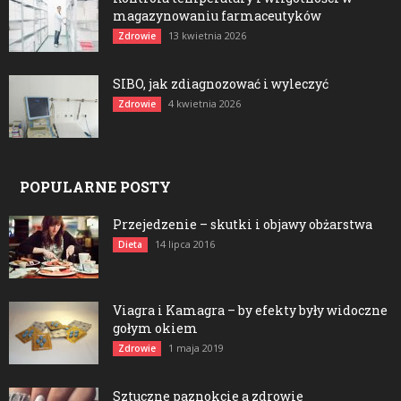
magazynowaniu farmaceutyków
13 kwietnia 2026
Zdrowie
SIBO, jak zdiagnozować i wyleczyć
4 kwietnia 2026
Zdrowie
POPULARNE POSTY
Przejedzenie – skutki i objawy obżarstwa
14 lipca 2016
Dieta
Viagra i Kamagra – by efekty były widoczne
gołym okiem
1 maja 2019
Zdrowie
Sztuczne paznokcie a zdrowie