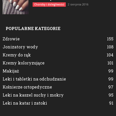
2 sierpnia 2016
Choroby i dolegliwości
POPULARNE KATEGORIE
Zdrowie
155
Jonizatory wody
108
Kremy do rąk
104
Kremy koloryzujące
101
Makijaż
99
Leki i tabletki na odchudzanie
99
Kołnierze ortopedyczne
97
Leki na kaszel suchy i mokry
95
Leki na katar i zatoki
91