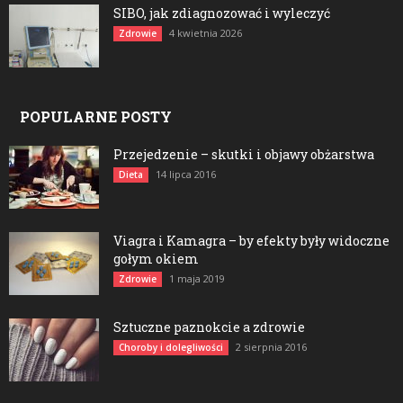
SIBO, jak zdiagnozować i wyleczyć
4 kwietnia 2026
Zdrowie
POPULARNE POSTY
Przejedzenie – skutki i objawy obżarstwa
14 lipca 2016
Dieta
Viagra i Kamagra – by efekty były widoczne
gołym okiem
1 maja 2019
Zdrowie
Sztuczne paznokcie a zdrowie
2 sierpnia 2016
Choroby i dolegliwości