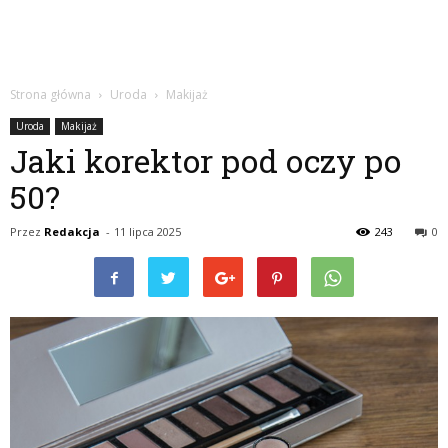
Strona główna
Uroda
Makijaż
Uroda
Makijaż
Jaki korektor pod oczy po
50?
Przez
Redakcja
-
11 lipca 2025
243
0