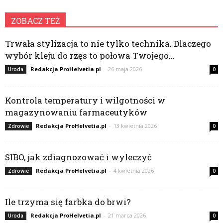
ZOBACZ TEŻ
Trwała stylizacja to nie tylko technika. Dlaczego
wybór kleju do rzęs to połowa Twojego...
Redakcja ProHelvetia.pl
-
26 maja 2026
Uroda
0
Kontrola temperatury i wilgotności w
magazynowaniu farmaceutyków
Redakcja ProHelvetia.pl
-
13 kwietnia 2026
Zdrowie
0
SIBO, jak zdiagnozować i wyleczyć
Redakcja ProHelvetia.pl
-
4 kwietnia 2026
Zdrowie
0
Ile trzyma się farbka do brwi?
Redakcja ProHelvetia.pl
-
21 marca 2026
Uroda
0