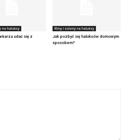
ny na haluksy
Kliny i osłony na haluksy
lekarza udać się z
Jak pozbyć się haluksów domowym
sposobem?