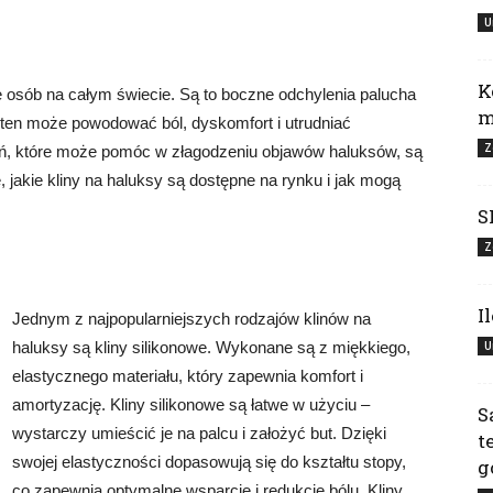
U
K
le osób na całym świecie. Są to boczne odchylenia palucha
m
 ten może powodować ból, dyskomfort i utrudniać
Z
ń, które może pomóc w złagodzeniu objawów haluksów, są
, jakie kliny na haluksy są dostępne na rynku i jak mogą
S
Z
I
Jednym z najpopularniejszych rodzajów klinów na
haluksy są kliny silikonowe. Wykonane są z miękkiego,
U
elastycznego materiału, który zapewnia komfort i
amortyzację. Kliny silikonowe są łatwe w użyciu –
S
wystarczy umieścić je na palcu i założyć but. Dzięki
t
swojej elastyczności dopasowują się do kształtu stopy,
g
co zapewnia optymalne wsparcie i redukcję bólu. Kliny