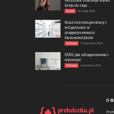
technika. Dlaczego wybór
kleju do rzęs...
26 maja 2026
Uroda
Kontrola temperatury i
wilgotności w
magazynowaniu
farmaceutyków
13 kwietnia 2026
Zdrowie
SIBO, jak zdiagnozować i
wyleczyć
4 kwietnia 2026
Zdrowie
O 
Proh