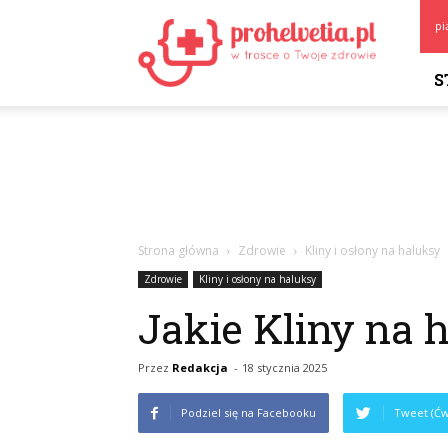
Prohelvetia.pl
pi
S
Strona główna
Zdrowie
Kliny i osłony na haluksy
Zdrowie
Kliny i osłony na haluksy
Jakie Kliny na 
Przez
Redakcja
-
18 stycznia 2025
Podziel się na Facebooku
Tweet (Ćw