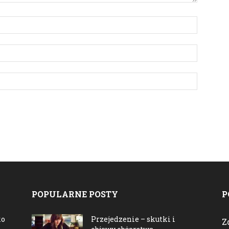
POPULARNE POSTY
P
ko
Przejedzenie – skutki i
Z