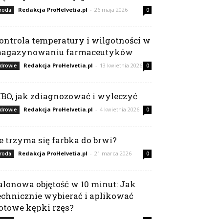
Redakcja ProHelvetia.pl
-
26 maja 2026
roda
0
ontrola temperatury i wilgotności w
agazynowaniu farmaceutyków
Redakcja ProHelvetia.pl
-
13 kwietnia 2026
drowie
0
IBO, jak zdiagnozować i wyleczyć
Redakcja ProHelvetia.pl
-
4 kwietnia 2026
drowie
0
le trzyma się farbka do brwi?
Redakcja ProHelvetia.pl
-
21 marca 2026
roda
0
alonowa objętość w 10 minut: Jak
echnicznie wybierać i aplikować
otowe kępki rzęs?