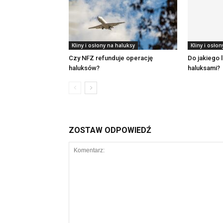
Kliny i osłony na haluksy
Kliny i osło
Czy NFZ refunduje operację
Do jakiego 
haluksów?
haluksami?
ZOSTAW ODPOWIEDŹ