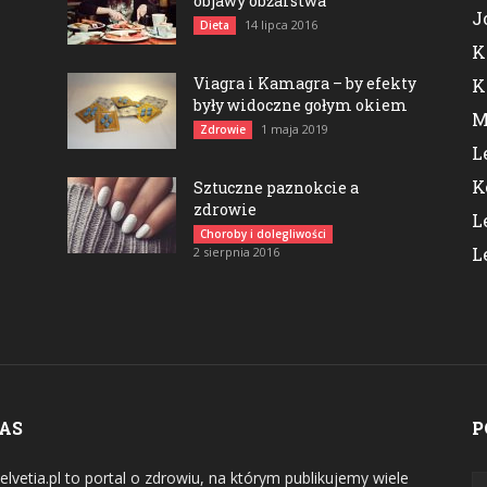
objawy obżarstwa
J
14 lipca 2016
Dieta
K
Viagra i Kamagra – by efekty
K
były widoczne gołym okiem
M
1 maja 2019
Zdrowie
L
K
Sztuczne paznokcie a
zdrowie
L
Choroby i dolegliwości
L
2 sierpnia 2016
NAS
P
elvetia.pl to portal o zdrowiu, na którym publikujemy wiele