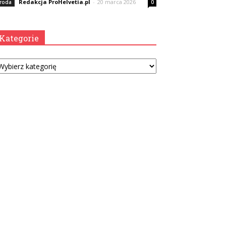
Redakcja ProHelvetia.pl
-
20 marca 2026
roda
0
Kategorie
tegorie