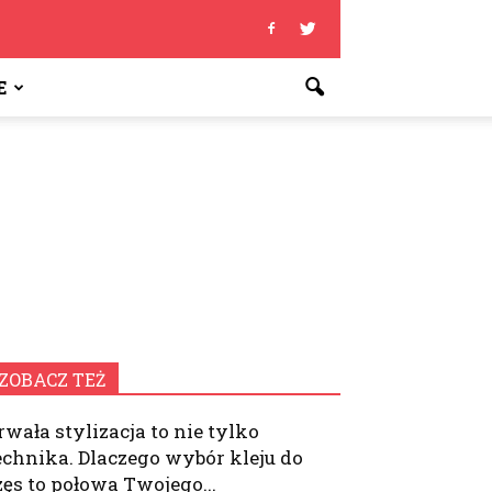
E
ZOBACZ TEŻ
rwała stylizacja to nie tylko
echnika. Dlaczego wybór kleju do
zęs to połowa Twojego...