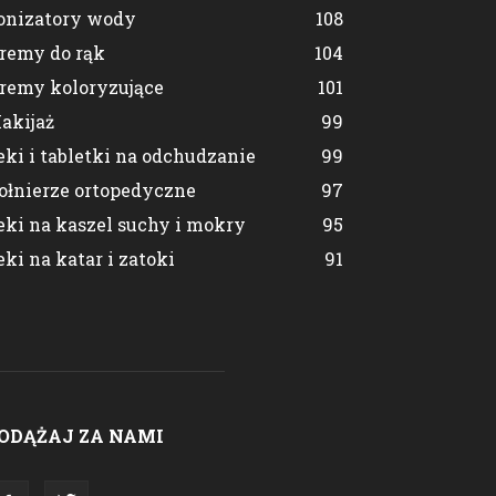
onizatory wody
108
remy do rąk
104
remy koloryzujące
101
akijaż
99
eki i tabletki na odchudzanie
99
ołnierze ortopedyczne
97
eki na kaszel suchy i mokry
95
eki na katar i zatoki
91
ODĄŻAJ ZA NAMI