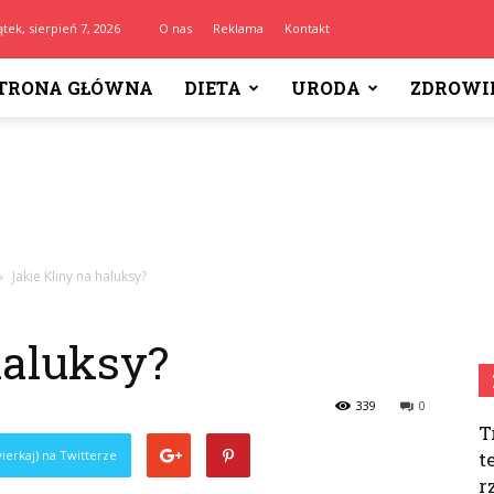
ątek, sierpień 7, 2026
O nas
Reklama
Kontakt
TRONA GŁÓWNA
DIETA
URODA
ZDROWI
Jakie Kliny na haluksy?
haluksy?
339
0
T
ierkaj) na Twitterze
t
r