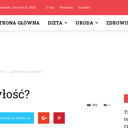
wartek, sierpień 6, 2026
O nas
Reklama
Kontakt
TRONA GŁÓWNA
DIETA
URODA
ZDROWI
nie
Jakie leki na otyłość?
yłość?
395
0
T
ierkaj) na Twitterze
t
r