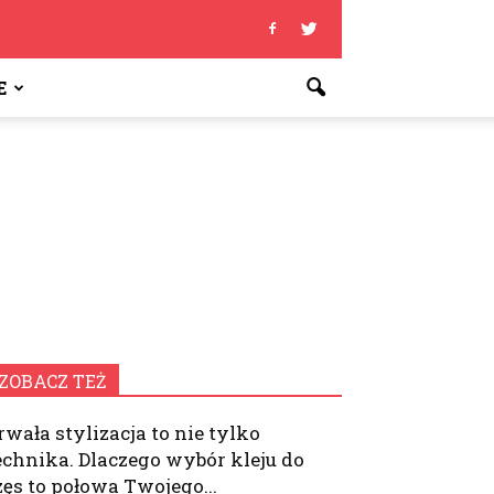
E
ZOBACZ TEŻ
rwała stylizacja to nie tylko
echnika. Dlaczego wybór kleju do
zęs to połowa Twojego...