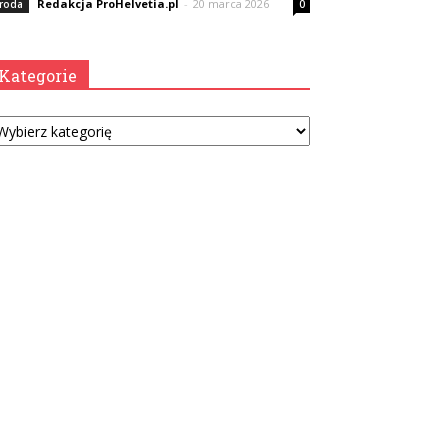
Redakcja ProHelvetia.pl
-
20 marca 2026
roda
0
Kategorie
tegorie