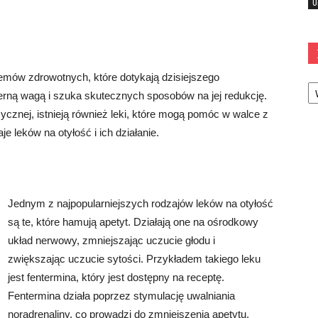
U
emów zdrowotnych, które dotykają dzisiejszego
Ka
erną wagą i szuka skutecznych sposobów na jej redukcję.
zycznej, istnieją również leki, które mogą pomóc w walce z
 leków na otyłość i ich działanie.
Jednym z najpopularniejszych rodzajów leków na otyłość
są te, które hamują apetyt. Działają one na ośrodkowy
układ nerwowy, zmniejszając uczucie głodu i
zwiększając uczucie sytości. Przykładem takiego leku
jest fentermina, który jest dostępny na receptę.
Fentermina działa poprzez stymulację uwalniania
noradrenaliny, co prowadzi do zmniejszenia apetytu.