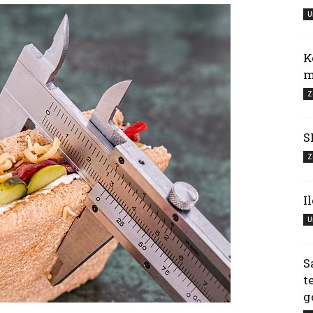
U
K
m
Z
S
Z
I
U
S
t
g