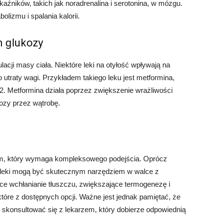
aźników, takich jak noradrenalina i serotonina, w mózgu.
lizmu i spalania kalorii.
m glukozy
cji masy ciała. Niektóre leki na otyłość wpływają na
utraty wagi. Przykładem takiego leku jest metformina,
 2. Metformina działa poprzez zwiększenie wrażliwości
kozy przez wątrobę.
m, który wymaga kompleksowego podejścia. Oprócz
ej, leki mogą być skutecznym narzędziem w walce z
ce wchłanianie tłuszczu, zwiększające termogenezę i
tóre z dostępnych opcji. Ważne jest jednak pamiętać, że
y skonsultować się z lekarzem, który dobierze odpowiednią