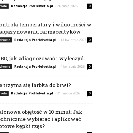
Redakcja ProHelvetia.pl
-
26 maja 2026
roda
0
ontrola temperatury i wilgotności w
agazynowaniu farmaceutyków
Redakcja ProHelvetia.pl
-
13 kwietnia 2026
drowie
0
IBO, jak zdiagnozować i wyleczyć
Redakcja ProHelvetia.pl
-
4 kwietnia 2026
drowie
0
le trzyma się farbka do brwi?
Redakcja ProHelvetia.pl
-
21 marca 2026
roda
0
alonowa objętość w 10 minut: Jak
echnicznie wybierać i aplikować
otowe kępki rzęs?