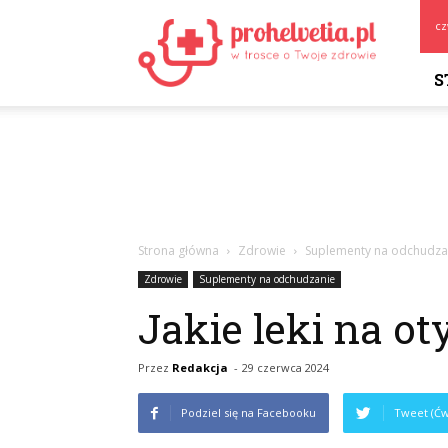
Prohelvetia.pl
cz
S
Strona główna
Zdrowie
Suplementy na odchudza
Zdrowie
Suplementy na odchudzanie
Jakie leki na ot
Przez
Redakcja
-
29 czerwca 2024
Podziel się na Facebooku
Tweet (Ćw