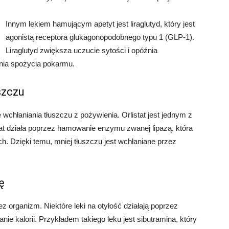
Innym lekiem hamującym apetyt jest liraglutyd, który jest
agonistą receptora glukagonopodobnego typu 1 (GLP-1).
Liraglutyd zwiększa uczucie sytości i opóźnia
enia spożycia pokarmu.
szczu
e wchłaniania tłuszczu z pożywienia. Orlistat jest jednym z
istat działa poprzez hamowanie enzymu zwanej lipazą, która
ach. Dzięki temu, mniej tłuszczu jest wchłaniane przez
ę
 organizm. Niektóre leki na otyłość działają poprzez
ie kalorii. Przykładem takiego leku jest sibutramina, który