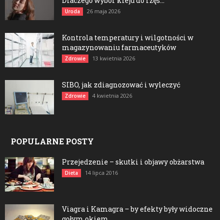
Dlaczego wybór kleju do rzęs...
26 maja 2026
Uroda
Kontrola temperatury i wilgotności w
magazynowaniu farmaceutyków
13 kwietnia 2026
Zdrowie
SIBO, jak zdiagnozować i wyleczyć
4 kwietnia 2026
Zdrowie
POPULARNE POSTY
Przejedzenie – skutki i objawy obżarstwa
14 lipca 2016
Dieta
Viagra i Kamagra – by efekty były widoczne
gołym okiem