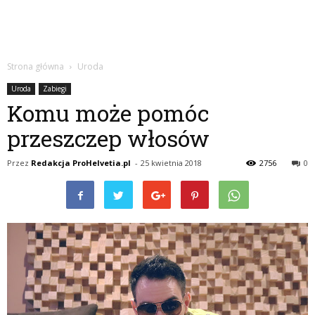
Strona główna
Uroda
Uroda
Zabiegi
Komu może pomóc
przeszczep włosów
Przez
Redakcja ProHelvetia.pl
-
25 kwietnia 2018
2756
0