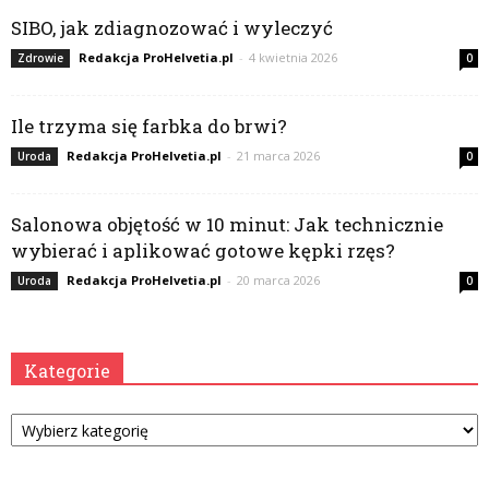
SIBO, jak zdiagnozować i wyleczyć
Redakcja ProHelvetia.pl
-
4 kwietnia 2026
Zdrowie
0
Ile trzyma się farbka do brwi?
Redakcja ProHelvetia.pl
-
21 marca 2026
Uroda
0
Salonowa objętość w 10 minut: Jak technicznie
wybierać i aplikować gotowe kępki rzęs?
Redakcja ProHelvetia.pl
-
20 marca 2026
Uroda
0
Kategorie
Kategorie