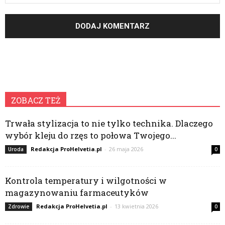
ZOBACZ TEŻ
Trwała stylizacja to nie tylko technika. Dlaczego
wybór kleju do rzęs to połowa Twojego...
Redakcja ProHelvetia.pl
-
26 maja 2026
Uroda
0
Kontrola temperatury i wilgotności w
magazynowaniu farmaceutyków
Redakcja ProHelvetia.pl
-
13 kwietnia 2026
Zdrowie
0