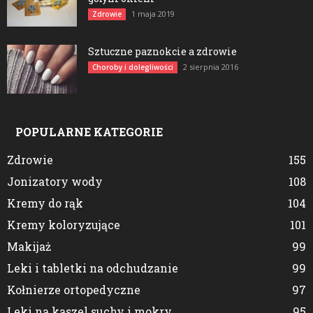
1 maja 2019
Zdrowie
Sztuczne paznokcie a zdrowie
2 sierpnia 2016
Choroby i dolegliwości
POPULARNE KATEGORIE
Zdrowie
155
Jonizatory wody
108
Kremy do rąk
104
Kremy koloryzujące
101
Makijaż
99
Leki i tabletki na odchudzanie
99
Kołnierze ortopedyczne
97
Leki na kaszel suchy i mokry
95