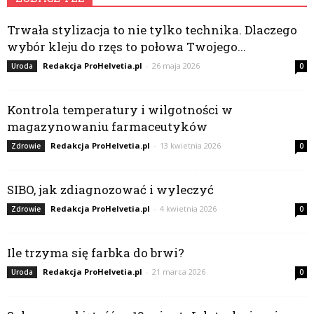
Trwała stylizacja to nie tylko technika. Dlaczego
wybór kleju do rzęs to połowa Twojego...
Redakcja ProHelvetia.pl
-
26 maja 2026
Uroda
0
Kontrola temperatury i wilgotności w
magazynowaniu farmaceutyków
Redakcja ProHelvetia.pl
-
13 kwietnia 2026
Zdrowie
0
SIBO, jak zdiagnozować i wyleczyć
Redakcja ProHelvetia.pl
-
4 kwietnia 2026
Zdrowie
0
Ile trzyma się farbka do brwi?
Redakcja ProHelvetia.pl
-
21 marca 2026
Uroda
0