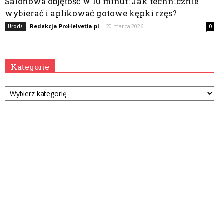
Salonowa objętość w 10 minut: Jak technicznie
wybierać i aplikować gotowe kępki rzęs?
Redakcja ProHelvetia.pl
-
20 marca 2026
Uroda
0
Kategorie
Kategorie