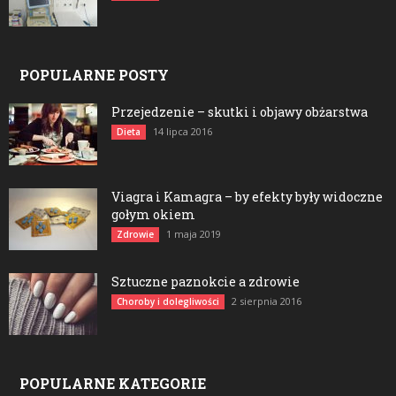
POPULARNE POSTY
Przejedzenie – skutki i objawy obżarstwa
14 lipca 2016
Dieta
Viagra i Kamagra – by efekty były widoczne
gołym okiem
1 maja 2019
Zdrowie
Sztuczne paznokcie a zdrowie
2 sierpnia 2016
Choroby i dolegliwości
POPULARNE KATEGORIE