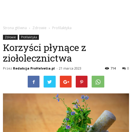
Strona główna
Zdrowie
Profilaktyka
Zdrowie
Profilaktyka
Korzyści płynące z
ziołolecznictwa
Przez
Redakcja ProHelvetia.pl
-
21 marca 2023
714
0