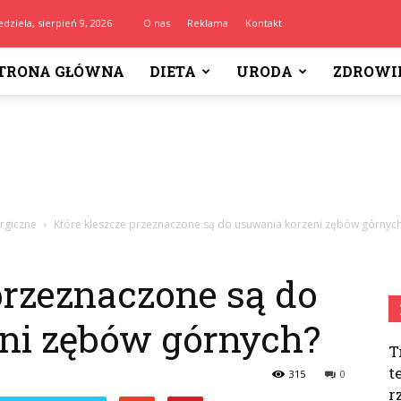
edziela, sierpień 9, 2026
O nas
Reklama
Kontakt
TRONA GŁÓWNA
DIETA
URODA
ZDROWI
urgiczne
Które kleszcze przeznaczone są do usuwania korzeni zębów górnyc
przeznaczone są do
ni zębów górnych?
T
t
315
0
r