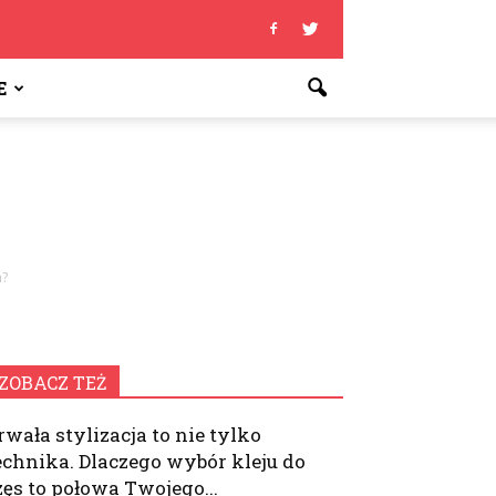
E
h?
ZOBACZ TEŻ
rwała stylizacja to nie tylko
echnika. Dlaczego wybór kleju do
zęs to połowa Twojego...