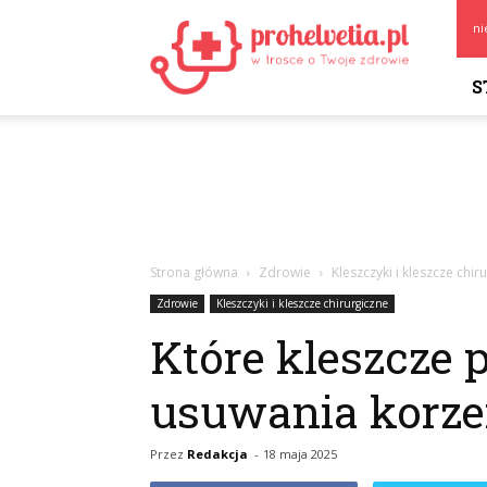
Prohelvetia.pl
ni
S
Strona główna
Zdrowie
Kleszczyki i kleszcze chir
Zdrowie
Kleszczyki i kleszcze chirurgiczne
Które kleszcze 
usuwania korze
Przez
Redakcja
-
18 maja 2025