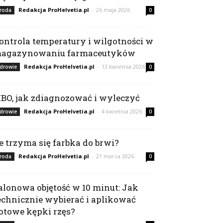
Redakcja ProHelvetia.pl
-
26 maja 2026
roda
0
ontrola temperatury i wilgotności w
agazynowaniu farmaceutyków
Redakcja ProHelvetia.pl
-
13 kwietnia 2026
drowie
0
IBO, jak zdiagnozować i wyleczyć
Redakcja ProHelvetia.pl
-
4 kwietnia 2026
drowie
0
le trzyma się farbka do brwi?
Redakcja ProHelvetia.pl
-
21 marca 2026
roda
0
alonowa objętość w 10 minut: Jak
echnicznie wybierać i aplikować
otowe kępki rzęs?