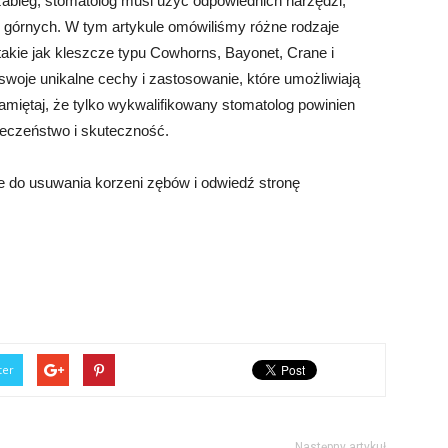
zabieg, stomatolog musi użyć odpowiednich narzędzi,
w górnych. W tym artykule omówiliśmy różne rodzaje
takie jak kleszcze typu Cowhorns, Bayonet, Crane i
swoje unikalne cechy i zastosowanie, które umożliwiają
miętaj, że tylko wykwalifikowany stomatolog powinien
eczeństwo i skuteczność.
e do usuwania korzeni zębów i odwiedź stronę
ter
Następny artykuł