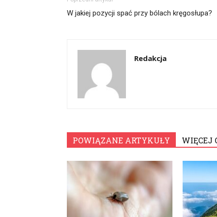
W jakiej pozycji spać przy bólach kręgosłupa?
Redakcja
POWIĄZANE ARTYKUŁY
WIĘCEJ 