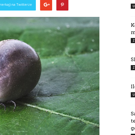
ierkaj) na Twitterze
U
K
m
Z
S
Z
I
U
S
t
g