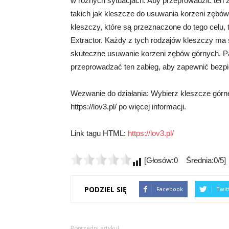
w różnych sytuacjach. Aby przeprowadzić ten 
takich jak kleszcze do usuwania korzeni zębó
kleszczy, które są przeznaczone do tego celu, 
Extractor. Każdy z tych rodzajów kleszczy ma 
skuteczne usuwanie korzeni zębów górnych. Pa
przeprowadzać ten zabieg, aby zapewnić bezpi
Wezwanie do działania: Wybierz kleszcze górn
https://lov3.pl/ po więcej informacji.
Link tagu HTML:
https://lov3.pl/
[Głosów:0 Średnia:0/5]
PODZIEL SIĘ
Facebook
Twit
Poprzedni artykuł