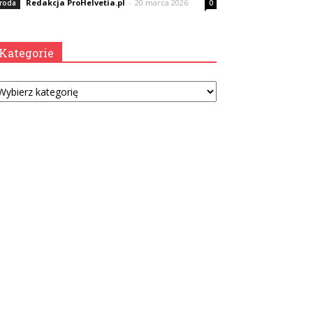
Redakcja ProHelvetia.pl
-
20 marca 2026
roda
0
Kategorie
tegorie