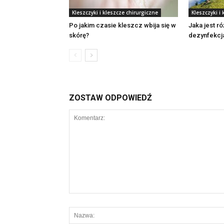
Kleszczyki i kleszcze chirurgiczne
Kleszczyki i
Po jakim czasie kleszcz wbija się w
Jaka jest r
skórę?
dezynfekcja
ZOSTAW ODPOWIEDŹ