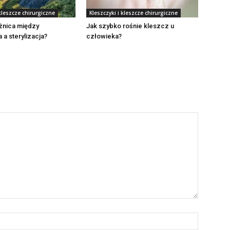
 kleszcze chirurgiczne
Kleszczyki i kleszcze chirurgiczne
óżnica między
Jak szybko rośnie kleszcz u
 a sterylizacja?
człowieka?