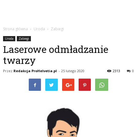
Strona główna
Uroda
Zabiegi
Uroda
Zabiegi
Laserowe odmładzanie
twarzy
Przez
Redakcja ProHelvetia.pl
-
25 lutego 2020
2313
0