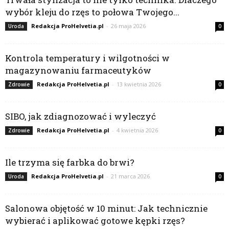
wybór kleju do rzęs to połowa Twojego...
Redakcja ProHelvetia.pl
-
26 maja 2026
Uroda
0
Kontrola temperatury i wilgotności w
magazynowaniu farmaceutyków
Redakcja ProHelvetia.pl
-
13 kwietnia 2026
Zdrowie
0
SIBO, jak zdiagnozować i wyleczyć
Redakcja ProHelvetia.pl
-
4 kwietnia 2026
Zdrowie
0
Ile trzyma się farbka do brwi?
Redakcja ProHelvetia.pl
-
21 marca 2026
Uroda
0
Salonowa objętość w 10 minut: Jak technicznie
wybierać i aplikować gotowe kępki rzęs?