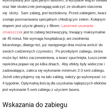
wykonywany jest specjalnym laserem, a wysyłane wiązki światła
oraz fale skutecznie pomagają walczyć ze skutkami starzenia
się skóry. Sam zabieg, jest bezbolesny. Przed zabiegiem, twarz
zostaje posmarowana specjalnym chłodzącym żelem. Kolejnym
etapem jest użycie głowicy z filtrem.
Laserowe usuwanie
zmarszczek
jest to zabieg bezinwazyjny, trwający maksymalnie
ok 45 minut. Nie wymaga hospitalizacji, ani zwolnienia
lekarskiego, dlatego też, już następnego dnia można wrócić do
swoich codziennych czynności. Po przebytym zabiegu, skóra
może być lekko zaczerwieniona, a twarz spuchnięta. Łuszczenie
naskórka pojawi się po kilka dniach. Aby efekty były widoczne i
zadowalające, zaleca się wykonanie minimum 2-3 serii zabiegu.
Jeżeli zdecydujemy się na taki zabieg, należy go wykonywać co
4 tygodnie. Optymalną ilością dla uzyskania najlepszych efektów
jest wykonanie 5 serii zabiegu z użyciem lasera.
Wskazania do zabiegu