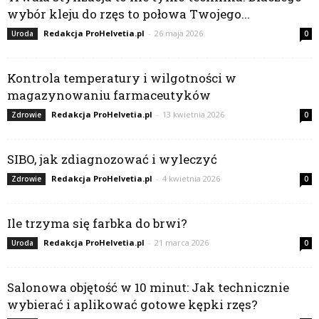
wybór kleju do rzęs to połowa Twojego...
Redakcja ProHelvetia.pl
-
26 maja 2026
Uroda
0
Kontrola temperatury i wilgotności w
magazynowaniu farmaceutyków
Redakcja ProHelvetia.pl
-
13 kwietnia 2026
Zdrowie
0
SIBO, jak zdiagnozować i wyleczyć
Redakcja ProHelvetia.pl
-
4 kwietnia 2026
Zdrowie
0
Ile trzyma się farbka do brwi?
Redakcja ProHelvetia.pl
-
21 marca 2026
Uroda
0
Salonowa objętość w 10 minut: Jak technicznie
wybierać i aplikować gotowe kępki rzęs?