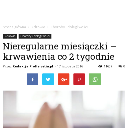
Strona główna
Zdrowie
Choroby i dolegliwości
Zdrowie
Choroby i dolegliwości
Nieregularne miesiączki –
krwawienia co 2 tygodnie
Przez
Redakcja ProHelvetia.pl
-
17 listopada 2016
11637
0