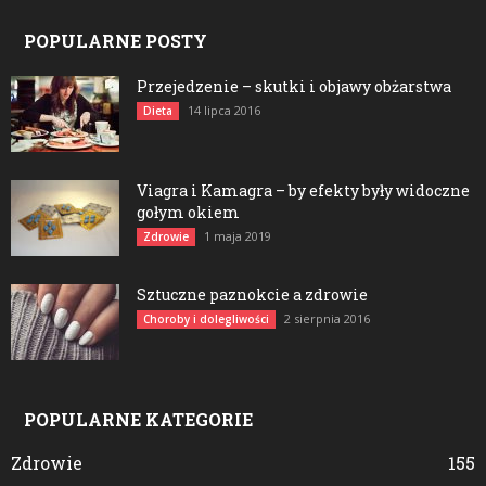
POPULARNE POSTY
Przejedzenie – skutki i objawy obżarstwa
14 lipca 2016
Dieta
Viagra i Kamagra – by efekty były widoczne
gołym okiem
1 maja 2019
Zdrowie
Sztuczne paznokcie a zdrowie
2 sierpnia 2016
Choroby i dolegliwości
POPULARNE KATEGORIE
Zdrowie
155