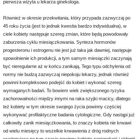
pierwsza wizyta u lekarza ginekologa.
Również w okresie przekwitania, który przypada zazwyczaj po
45 roku życia (jest to jednak kwestia bardzo indywidualna), w
ciele kobiety następuje szereg zmian, które będą powodowały
zaburzenia cyklu miesiączkowania. Synteza hormonów
progesteronu i estrogenu nie jest już taka jak dawniej, następuje
spowolnienie ich produkcji, a tym samym miesiączki zaczynają
być nieregularne aż w końcu zanikają. Tego typu odchylenia od
normy nie budzą zazwyczaj niepokoju lekarzy, jednak również
powinni kompleksowo podejść do kobiet i wykonać szereg
wymaganych badań. To bowiem wiek zwiększonego ryzyka
zachorowalności między innymi na raka szyjki macicy, dlatego
też kobiety w tym okresie swojego życia powinny częściej
wykonywać profilaktyczne badania cytologiczne. Gdy nastąpi już
całkowity zanik miesiączkowania, to znaczy kobieta nie krwawi
od wielu miesięcy to wszelkie krwawienia z dróg rodnych
występujące po tym czasie powinny kobietę zaniepokoić i skłonić