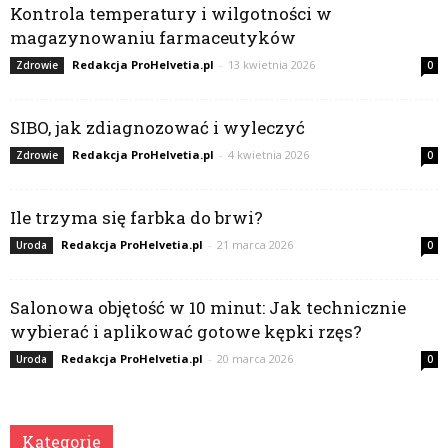
Kontrola temperatury i wilgotności w
magazynowaniu farmaceutyków
Redakcja ProHelvetia.pl
-
13 kwietnia 2026
Zdrowie
0
SIBO, jak zdiagnozować i wyleczyć
Redakcja ProHelvetia.pl
-
4 kwietnia 2026
Zdrowie
0
Ile trzyma się farbka do brwi?
Redakcja ProHelvetia.pl
-
21 marca 2026
Uroda
0
Salonowa objętość w 10 minut: Jak technicznie
wybierać i aplikować gotowe kępki rzęs?
Redakcja ProHelvetia.pl
-
20 marca 2026
Uroda
0
Kategorie