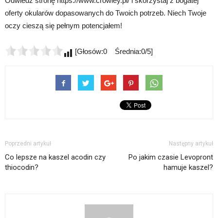
Odwiedź stronę https://www.crowley.pl/ i skorzystaj z bogatej
oferty okularów dopasowanych do Twoich potrzeb. Niech Twoje
oczy cieszą się pełnym potencjałem!
[Głosów:0 Średnia:0/5]
Poprzedni artykuł
Następny artykuł
Co lepsze na kaszel acodin czy
Po jakim czasie Levopront
thiocodin?
hamuje kaszel?