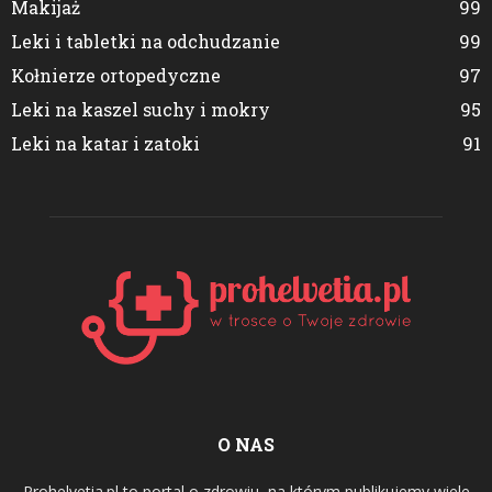
Makijaż
99
Leki i tabletki na odchudzanie
99
Kołnierze ortopedyczne
97
Leki na kaszel suchy i mokry
95
Leki na katar i zatoki
91
O NAS
Prohelvetia.pl to portal o zdrowiu, na którym publikujemy wiele