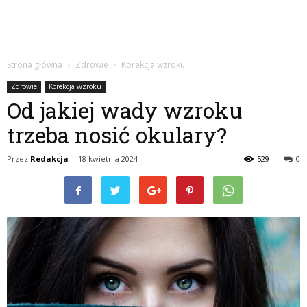
Strona główna
Zdrowie
Korekcja wzroku
Zdrowie
Korekcja wzroku
Od jakiej wady wzroku
trzeba nosić okulary?
Przez
Redakcja
-
18 kwietnia 2024
529
0