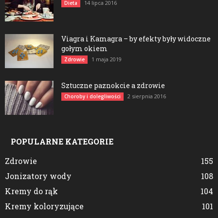
14 lipca 2016
Dieta
Viagra i Kamagra – by efekty były widoczne
gołym okiem
1 maja 2019
Zdrowie
Sztuczne paznokcie a zdrowie
2 sierpnia 2016
Choroby i dolegliwości
POPULARNE KATEGORIE
Zdrowie
155
Jonizatory wody
108
Kremy do rąk
104
Kremy koloryzujące
101