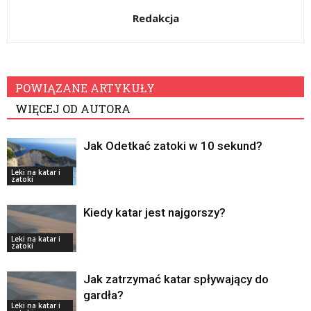
Redakcja
POWIĄZANE ARTYKUŁY
WIĘCEJ OD AUTORA
Jak Odetkać zatoki w 10 sekund?
Leki na katar i
zatoki
Kiedy katar jest najgorszy?
Leki na katar i
zatoki
Jak zatrzymać katar spływający do
gardła?
Leki na katar i