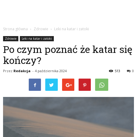
Strona główna
Zdrowie
Leki na katar i zatoki
Zdrowie
Leki na katar i zatoki
Po czym poznać że katar się
kończy?
Przez
Redakcja
-
4 października 2024
513
0