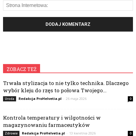
ZOBACZ TEŻ
Trwała stylizacja to nie tylko technika. Dlaczego
wybór kleju do rzęs to połowa Twojego...
Redakcja ProHelvetia.pl
-
26 maja 2026
Uroda
0
Kontrola temperatury i wilgotności w
magazynowaniu farmaceutyków
Redakcja ProHelvetia.pl
-
13 kwietnia 2026
Zdrowie
0