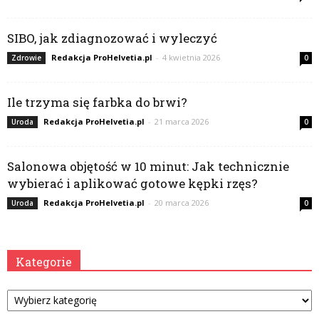
SIBO, jak zdiagnozować i wyleczyć
Redakcja ProHelvetia.pl
-
4 kwietnia 2026
Zdrowie
0
Ile trzyma się farbka do brwi?
Redakcja ProHelvetia.pl
-
21 marca 2026
Uroda
0
Salonowa objętość w 10 minut: Jak technicznie
wybierać i aplikować gotowe kępki rzęs?
Redakcja ProHelvetia.pl
-
20 marca 2026
Uroda
0
Kategorie
Kategorie