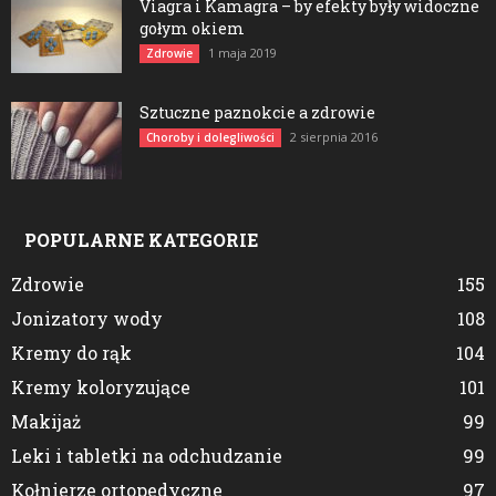
Viagra i Kamagra – by efekty były widoczne
gołym okiem
1 maja 2019
Zdrowie
Sztuczne paznokcie a zdrowie
2 sierpnia 2016
Choroby i dolegliwości
POPULARNE KATEGORIE
Zdrowie
155
Jonizatory wody
108
Kremy do rąk
104
Kremy koloryzujące
101
Makijaż
99
Leki i tabletki na odchudzanie
99
Kołnierze ortopedyczne
97