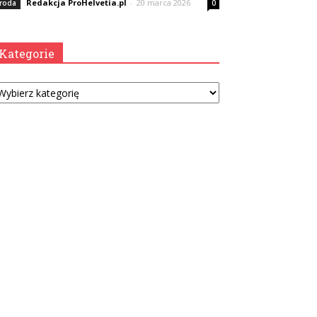
Redakcja ProHelvetia.pl
-
20 marca 2026
roda
0
Kategorie
tegorie