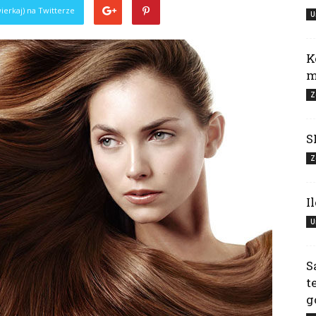
ierkaj) na Twitterze
U
K
m
Z
S
Z
I
U
S
t
g