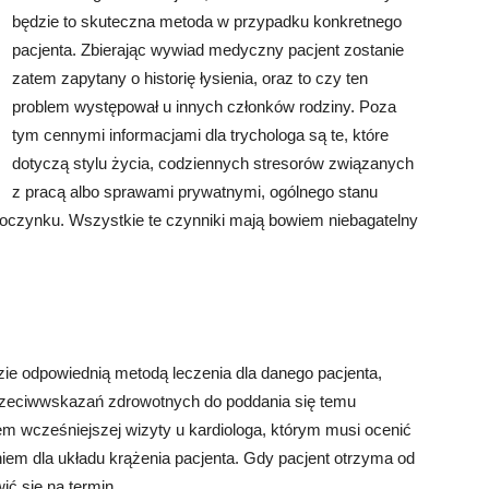
będzie to skuteczna metoda w przypadku konkretnego
pacjenta. Zbierając wywiad medyczny pacjent zostanie
zatem zapytany o historię łysienia, oraz to czy ten
problem występował u innych członków rodziny. Poza
tym cennymi informacjami dla trychologa są te, które
dotyczą stylu życia, codziennych stresorów związanych
z pracą albo sprawami prywatnymi, ogólnego stanu
poczynku. Wszystkie te czynniki mają bowiem niebagatelny
zie odpowiednią metodą leczenia dla danego pacjenta,
 przeciwwskazań zdrowotnych do poddania się temu
m wcześniejszej wizyty u kardiologa, którym musi ocenić
niem dla układu krążenia pacjenta. Gdy pacjent otrzyma od
ić się na termin.