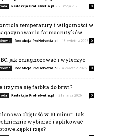
Redakcja ProHelvetia.pl
-
26 maja 2026
roda
0
ontrola temperatury i wilgotności w
agazynowaniu farmaceutyków
Redakcja ProHelvetia.pl
-
13 kwietnia 2026
drowie
0
IBO, jak zdiagnozować i wyleczyć
Redakcja ProHelvetia.pl
-
4 kwietnia 2026
drowie
0
le trzyma się farbka do brwi?
Redakcja ProHelvetia.pl
-
21 marca 2026
roda
0
alonowa objętość w 10 minut: Jak
echnicznie wybierać i aplikować
otowe kępki rzęs?