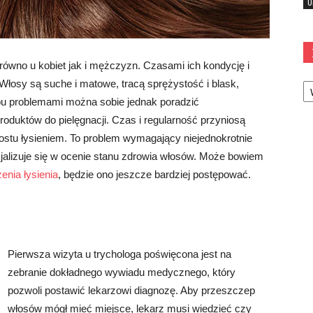
U
równo u kobiet jak i mężczyzn. Czasami ich kondycję i
Ka
 Włosy są suche i matowe, tracą sprężystość i blask,
typu problemami można sobie jednak poradzić
uktów do pielęgnacji. Czas i regularność przyniosą
ostu łysieniem. To problem wymagający niejednokrotnie
cjalizuje się w ocenie stanu zdrowia włosów. Może bowiem
zenia łysienia
, będzie ono jeszcze bardziej postępować.
Pierwsza wizyta u trychologa poświęcona jest na
zebranie dokładnego wywiadu medycznego, który
pozwoli postawić lekarzowi diagnozę. Aby przeszczep
włosów mógł mieć miejsce, lekarz musi wiedzieć czy