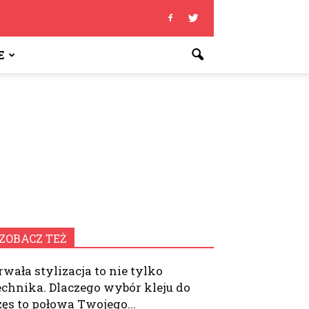
E
ZOBACZ TEŻ
rwała stylizacja to nie tylko
echnika. Dlaczego wybór kleju do
zęs to połowa Twojego...