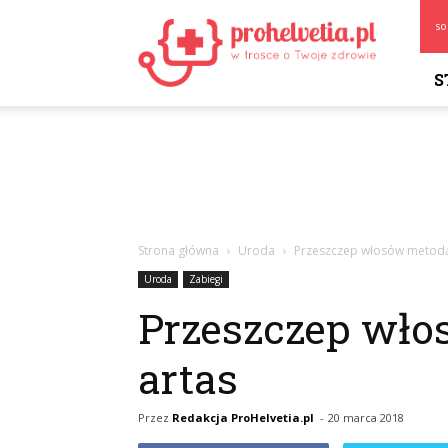
Prohelvetia.pl
so
S
Strona główna
Uroda
Przeszczep włosów metodą
Uroda
Zabiegi
Przeszczep wło
artas
Przez
Redakcja ProHelvetia.pl
-
20 marca 2018