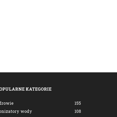
OPULARNE KATEGORIE
drowie
155
onizatory wody
108