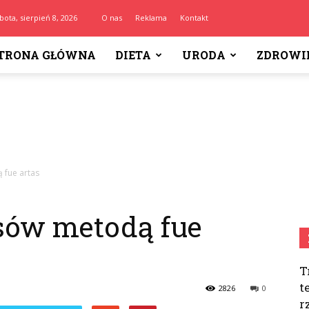
bota, sierpień 8, 2026
O nas
Reklama
Kontakt
TRONA GŁÓWNA
DIETA
URODA
ZDROWI
 fue artas
sów metodą fue
T
t
2826
0
r