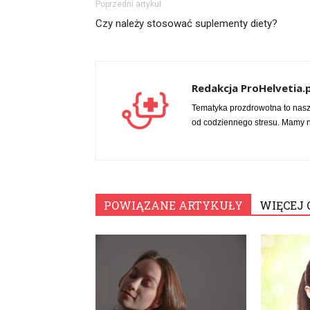
Poprzedni artykuł
Czy należy stosować suplementy diety?
Redakcja ProHelvetia.p
Tematyka prozdrowotna to nas
od codziennego stresu. Mamy na
POWIĄZANE ARTYKUŁY
WIĘCEJ 