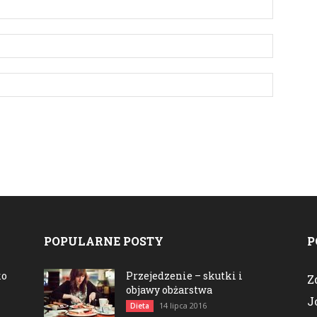
POPULARNE POSTY
P
ko
Przejedzenie – skutki i
Z
objawy obżarstwa
J
14 lipca 2016
Dieta