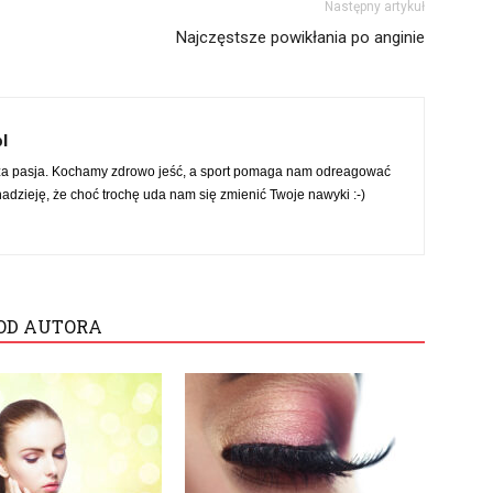
Następny artykuł
Najczęstsze powikłania po anginie
l
za pasja. Kochamy zdrowo jeść, a sport pomaga nam odreagować
dzieję, że choć trochę uda nam się zmienić Twoje nawyki :-)
OD AUTORA