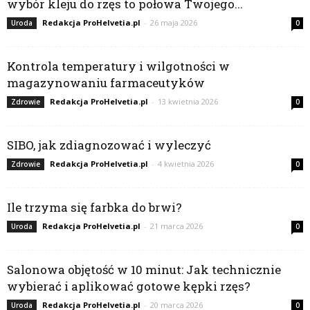
wybór kleju do rzęs to połowa Twojego...
Redakcja ProHelvetia.pl
-
26 maja 2026
Uroda
0
Kontrola temperatury i wilgotności w
magazynowaniu farmaceutyków
Redakcja ProHelvetia.pl
-
13 kwietnia 2026
Zdrowie
0
SIBO, jak zdiagnozować i wyleczyć
Redakcja ProHelvetia.pl
-
4 kwietnia 2026
Zdrowie
0
Ile trzyma się farbka do brwi?
Redakcja ProHelvetia.pl
-
21 marca 2026
Uroda
0
Salonowa objętość w 10 minut: Jak technicznie
wybierać i aplikować gotowe kępki rzęs?
Redakcja ProHelvetia.pl
-
20 marca 2026
Uroda
0