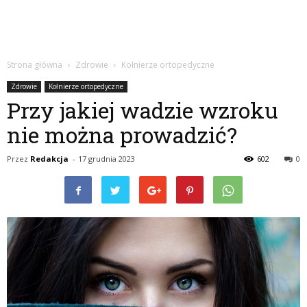
Strona główna
Zdrowie
Kołnierze ortopedyczne
Zdrowie
Kołnierze ortopedyczne
Przy jakiej wadzie wzroku
nie można prowadzić?
Przez
Redakcja
-
17 grudnia 2023
602
0