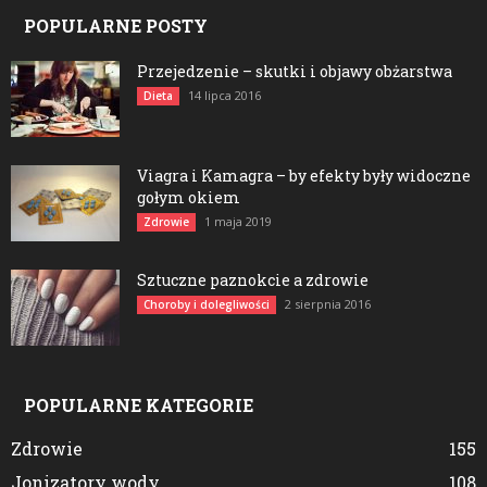
POPULARNE POSTY
Przejedzenie – skutki i objawy obżarstwa
14 lipca 2016
Dieta
Viagra i Kamagra – by efekty były widoczne
gołym okiem
1 maja 2019
Zdrowie
Sztuczne paznokcie a zdrowie
2 sierpnia 2016
Choroby i dolegliwości
POPULARNE KATEGORIE
Zdrowie
155
Jonizatory wody
108