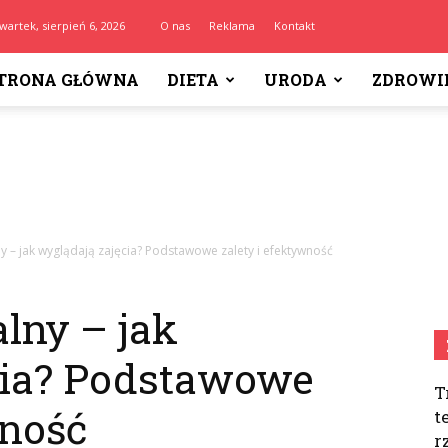
wartek, sierpień 6, 2026
O nas
Reklama
Kontakt
TRONA GŁÓWNA
DIETA
URODA
ZDROWI
y – jak wyglądają zajęcia? Podstawowe zalety i efektywność
lny – jak
cia? Podstawowe
T
wność
t
r