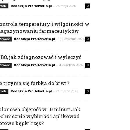
Redakcja ProHelvetia.pl
-
26 maja 2026
roda
0
ontrola temperatury i wilgotności w
agazynowaniu farmaceutyków
Redakcja ProHelvetia.pl
-
13 kwietnia 2026
drowie
0
IBO, jak zdiagnozować i wyleczyć
Redakcja ProHelvetia.pl
-
4 kwietnia 2026
drowie
0
le trzyma się farbka do brwi?
Redakcja ProHelvetia.pl
-
21 marca 2026
roda
0
alonowa objętość w 10 minut: Jak
echnicznie wybierać i aplikować
otowe kępki rzęs?