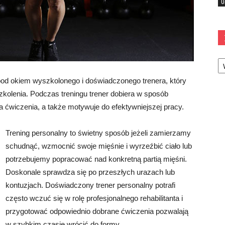
U
Ka
 pod okiem wyszkolonego i doświadczonego trenera, który
zkolenia. Podczas treningu trener dobiera w sposób
a ćwiczenia, a także motywuje do efektywniejszej pracy.
Trening personalny to świetny sposób jeżeli zamierzamy
schudnąć, wzmocnić swoje mięśnie i wyrzeźbić ciało lub
potrzebujemy popracować nad konkretną partią mięśni.
Doskonale sprawdza się po przeszłych urazach lub
kontuzjach. Doświadczony trener personalny potrafi
często wczuć się w rolę profesjonalnego rehabilitanta i
przygotować odpowiednio dobrane ćwiczenia pozwalają
w szybkim czasie wrócić do formy.