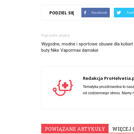
PODZIEL SIĘ
Facebook
Twit
Poprzedni artykuł
Wygodne, modne i sportowe obuwie dla kobiet
buty Nike Vapormax damskie
Redakcja ProHelvetia.p
Tematyka prozdrowotna to nas
od codziennego stresu. Mamy na
POWIĄZANE ARTYKUŁY
WIĘCEJ 