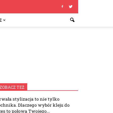
E
ZOBACZ TEŻ
rwała stylizacja to nie tylko
echnika. Dlaczego wybór kleju do
zęs to połowa Twojego...