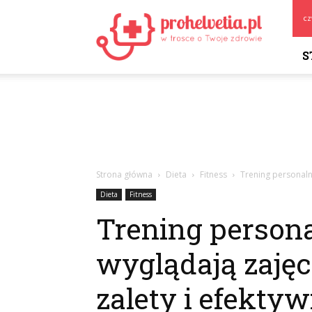
Prohelvetia.pl
cz
S
Strona główna
Dieta
Fitness
Trening personaln
Dieta
Fitness
Trening persona
wyglądają zaję
zalety i efekty