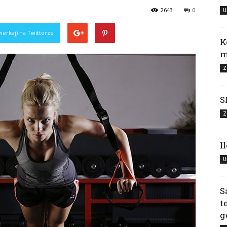
2643
0
U
ierkaj) na Twitterze
K
m
Z
S
Z
I
U
S
t
g