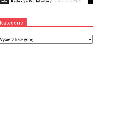
Redakcja ProHelvetia.pl
-
20 marca 2026
roda
0
Kategorie
tegorie