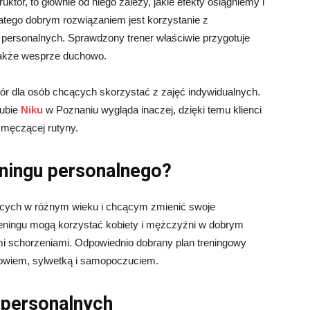
uktor, to głównie od niego zależy, jakie efekty osiągniemy i
latego dobrym rozwiązaniem jest korzystanie z
personalnych. Sprawdzony trener właściwie przygotuje
 także wesprze duchowo.
ór dla osób chcących skorzystać z zajęć indywidualnych.
ubie
Niku
w Poznaniu wygląda inaczej, dzięki temu klienci
 męczącej rutyny.
eningu personalnego?
dących w różnym wieku i chcącym zmienić swoje
reningu mogą korzystać kobiety i mężczyźni w dobrym
mi schorzeniami. Odpowiednio dobrany plan treningowy
owiem, sylwetką i samopoczuciem.
w personalnych