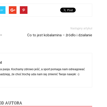
ter
Następny artykuł
 –
Co to jest kobalamina – źródło i działanie
l
za pasja. Kochamy zdrowo jeść, a sport pomaga nam odreagować
dzieję, że choć trochę uda nam się zmienić Twoje nawyki :-)
OD AUTORA