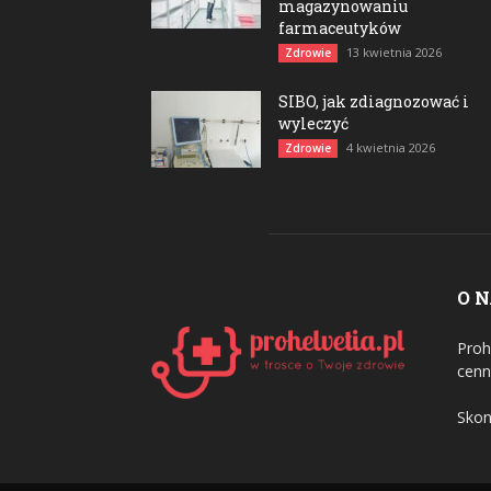
magazynowaniu
farmaceutyków
13 kwietnia 2026
Zdrowie
SIBO, jak zdiagnozować i
wyleczyć
4 kwietnia 2026
Zdrowie
O 
Proh
cenn
Skon