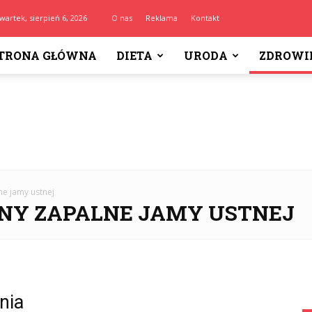
wartek, sierpień 6, 2026
O nas
Reklama
Kontakt
TRONA GŁÓWNA
DIETA
URODA
ZDROWI
ne jamy ustnej
NY ZAPALNE JAMY USTNEJ
nia