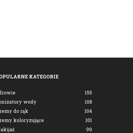
OPULARNE KATEGORIE
drowie
155
onizatory wody
108
remy do rąk
104
remy koloryzujące
101
akijaż
99