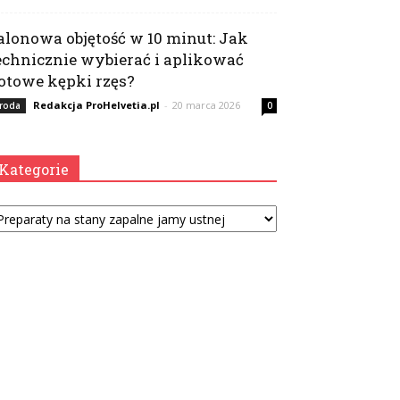
alonowa objętość w 10 minut: Jak
echnicznie wybierać i aplikować
otowe kępki rzęs?
Redakcja ProHelvetia.pl
-
20 marca 2026
roda
0
Kategorie
tegorie