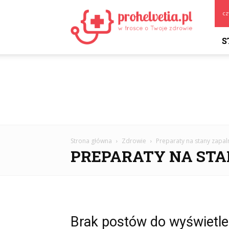
Prohelvetia.pl
cz
S
Strona główna
Zdrowie
Preparaty na stany zapal
PREPARATY NA STA
Brak postów do wyświetle