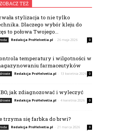
ZOBACZ TEŻ
rwała stylizacja to nie tylko
echnika. Dlaczego wybór kleju do
zęs to połowa Twojego...
Redakcja ProHelvetia.pl
-
26 maja 2026
roda
0
ontrola temperatury i wilgotności w
agazynowaniu farmaceutyków
Redakcja ProHelvetia.pl
-
13 kwietnia 2026
drowie
0
IBO, jak zdiagnozować i wyleczyć
Redakcja ProHelvetia.pl
-
4 kwietnia 2026
drowie
0
le trzyma się farbka do brwi?
Redakcja ProHelvetia.pl
-
21 marca 2026
roda
0