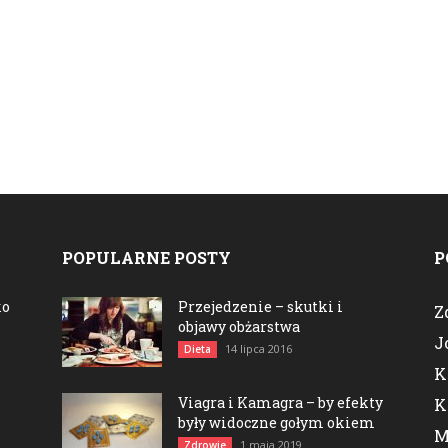
POPULARNE POSTY
P
ko
Przejedzenie – skutki i
Z
objawy obżarstwa
J
14 lipca 2016
Dieta
K
Viagra i Kamagra – by efekty
K
były widoczne gołym okiem
M
1 maja 2019
Zdrowie