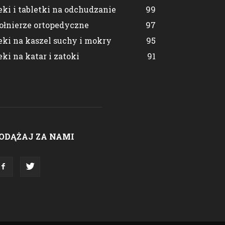
eki i tabletki na odchudzanie
99
ołnierze ortopedyczne
97
eki na kaszel suchy i mokry
95
eki na katar i zatoki
91
ODĄŻAJ ZA NAMI