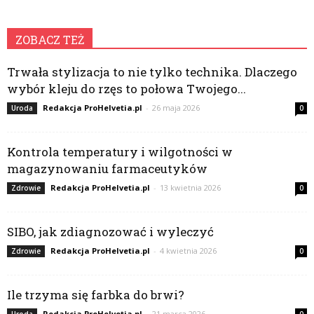
ZOBACZ TEŻ
Trwała stylizacja to nie tylko technika. Dlaczego
wybór kleju do rzęs to połowa Twojego...
Redakcja ProHelvetia.pl
-
26 maja 2026
Uroda
0
Kontrola temperatury i wilgotności w
magazynowaniu farmaceutyków
Redakcja ProHelvetia.pl
-
13 kwietnia 2026
Zdrowie
0
SIBO, jak zdiagnozować i wyleczyć
Redakcja ProHelvetia.pl
-
4 kwietnia 2026
Zdrowie
0
Ile trzyma się farbka do brwi?
Redakcja ProHelvetia.pl
-
21 marca 2026