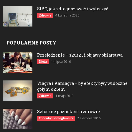
SIBO, jak zdiagnozować i wyleczyć
4 kwietnia 2026
Zdrowie
POPULARNE POSTY
Przejedzenie – skutki i objawy obżarstwa
14 lipca 2016
Dieta
Viagra i Kamagra – by efekty były widoczne
gołym okiem
1 maja 2019
Zdrowie
Sztuczne paznokcie a zdrowie
2 sierpnia 2016
Choroby i dolegliwości