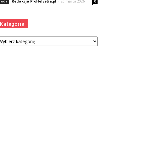
Redakcja ProHelvetia.pl
-
20 marca 2026
roda
0
Kategorie
tegorie