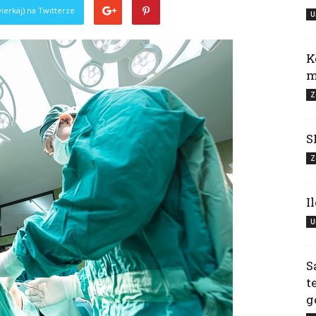
ierkaj) na Twitterze
U
K
m
Z
S
Z
I
U
S
t
g