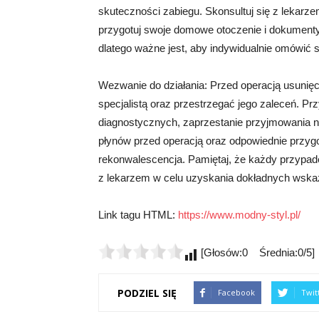
skuteczności zabiegu. Skonsultuj się z lekarzem 
przygotuj swoje domowe otoczenie i dokumenty
dlatego ważne jest, aby indywidualnie omówić 
Wezwanie do działania: Przed operacją usunię
specjalistą oraz przestrzegać jego zaleceń. 
diagnostycznych, zaprzestanie przyjmowania n
płynów przed operacją oraz odpowiednie przyg
rekonwalescencja. Pamiętaj, że każdy przypade
z lekarzem w celu uzyskania dokładnych wska
Link tagu HTML:
https://www.modny-styl.pl/
[Głosów:0 Średnia:0/5]
PODZIEL SIĘ
Facebook
Twit