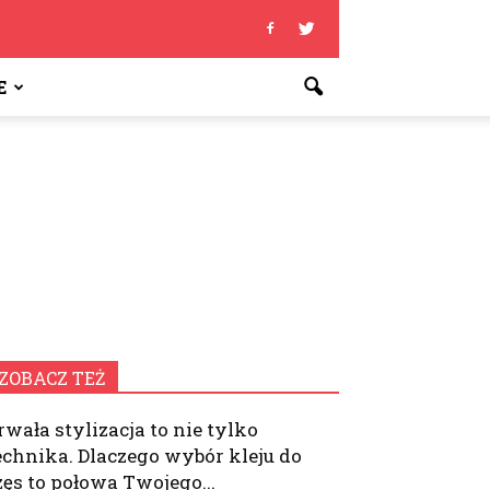
E
ZOBACZ TEŻ
rwała stylizacja to nie tylko
echnika. Dlaczego wybór kleju do
zęs to połowa Twojego...