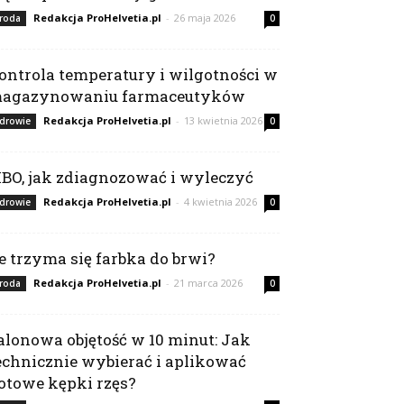
Redakcja ProHelvetia.pl
-
26 maja 2026
roda
0
ontrola temperatury i wilgotności w
agazynowaniu farmaceutyków
Redakcja ProHelvetia.pl
-
13 kwietnia 2026
drowie
0
IBO, jak zdiagnozować i wyleczyć
Redakcja ProHelvetia.pl
-
4 kwietnia 2026
drowie
0
le trzyma się farbka do brwi?
Redakcja ProHelvetia.pl
-
21 marca 2026
roda
0
alonowa objętość w 10 minut: Jak
echnicznie wybierać i aplikować
otowe kępki rzęs?