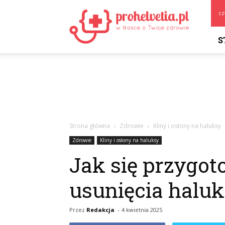
Prohelvetia.pl
cz
S
Strona główna
Zdrowie
Kliny i osłony na haluksy
Zdrowie
Kliny i osłony na haluksy
Jak się przygot
usunięcia halu
Przez
Redakcja
-
4 kwietnia 2025