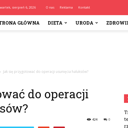
wartek, sierpień 6, 2026
O nas
Reklama
Kontakt
TRONA GŁÓWNA
DIETA
URODA
ZDROWI
Jak się przygotować do operacji usunięcia haluksów?
ować do operacji
ksów?
T
t
424
0
r