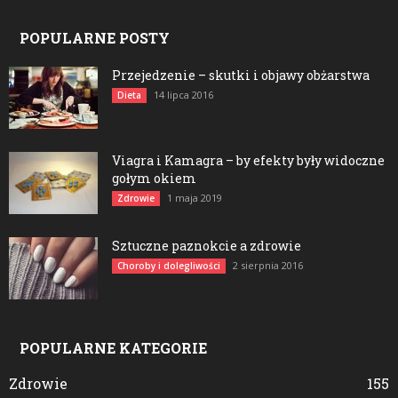
POPULARNE POSTY
Przejedzenie – skutki i objawy obżarstwa
14 lipca 2016
Dieta
Viagra i Kamagra – by efekty były widoczne
gołym okiem
1 maja 2019
Zdrowie
Sztuczne paznokcie a zdrowie
2 sierpnia 2016
Choroby i dolegliwości
POPULARNE KATEGORIE
Zdrowie
155