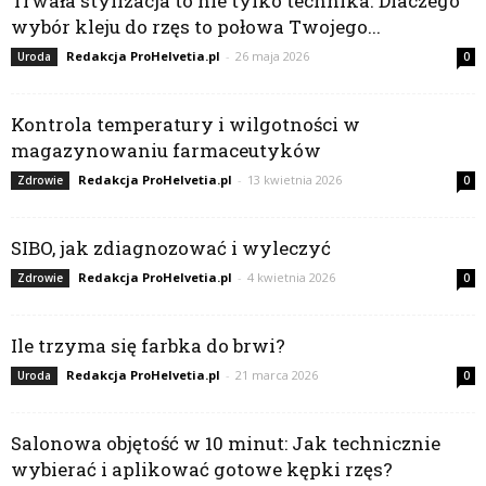
Trwała stylizacja to nie tylko technika. Dlaczego
wybór kleju do rzęs to połowa Twojego...
Redakcja ProHelvetia.pl
-
26 maja 2026
Uroda
0
Kontrola temperatury i wilgotności w
magazynowaniu farmaceutyków
Redakcja ProHelvetia.pl
-
13 kwietnia 2026
Zdrowie
0
SIBO, jak zdiagnozować i wyleczyć
Redakcja ProHelvetia.pl
-
4 kwietnia 2026
Zdrowie
0
Ile trzyma się farbka do brwi?
Redakcja ProHelvetia.pl
-
21 marca 2026
Uroda
0
Salonowa objętość w 10 minut: Jak technicznie
wybierać i aplikować gotowe kępki rzęs?