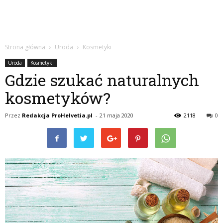
Strona główna
Uroda
Kosmetyki
Uroda
Kosmetyki
Gdzie szukać naturalnych
kosmetyków?
Przez
Redakcja ProHelvetia.pl
-
21 maja 2020
2118
0