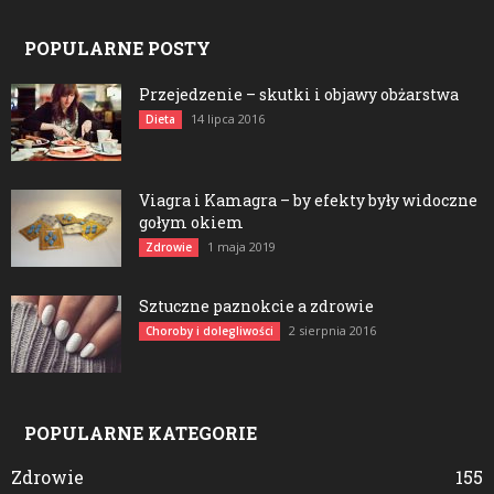
POPULARNE POSTY
Przejedzenie – skutki i objawy obżarstwa
14 lipca 2016
Dieta
Viagra i Kamagra – by efekty były widoczne
gołym okiem
1 maja 2019
Zdrowie
Sztuczne paznokcie a zdrowie
2 sierpnia 2016
Choroby i dolegliwości
POPULARNE KATEGORIE
Zdrowie
155