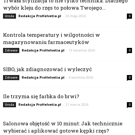
Trwała stylizacja to nie tylko technika. Dlaczego
wybór kleju do rzęs to połowa Twojego...
Redakcja ProHelvetia.pl
-
26 maja 2026
Uroda
0
Kontrola temperatury i wilgotności w
magazynowaniu farmaceutyków
Redakcja ProHelvetia.pl
-
13 kwietnia 2026
Zdrowie
0
SIBO, jak zdiagnozować i wyleczyć
Redakcja ProHelvetia.pl
-
4 kwietnia 2026
Zdrowie
0
Ile trzyma się farbka do brwi?
Redakcja ProHelvetia.pl
-
21 marca 2026
Uroda
0
Salonowa objętość w 10 minut: Jak technicznie
wybierać i aplikować gotowe kępki rzęs?