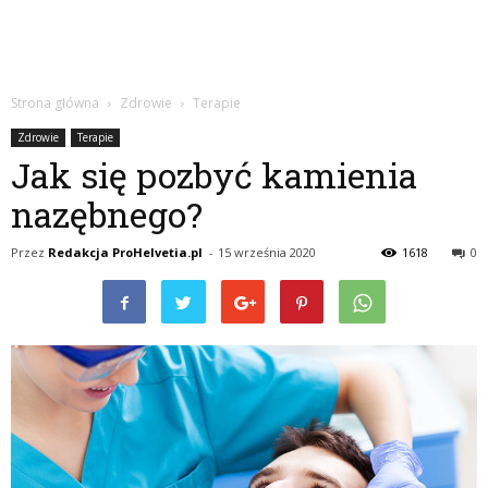
Strona główna
Zdrowie
Terapie
Zdrowie
Terapie
Jak się pozbyć kamienia
nazębnego?
Przez
Redakcja ProHelvetia.pl
-
15 września 2020
1618
0