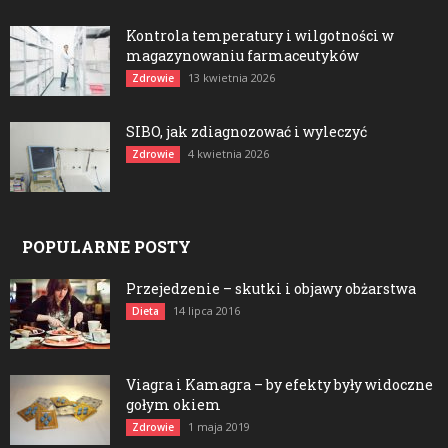
Kontrola temperatury i wilgotności w
magazynowaniu farmaceutyków
13 kwietnia 2026
Zdrowie
SIBO, jak zdiagnozować i wyleczyć
4 kwietnia 2026
Zdrowie
POPULARNE POSTY
Przejedzenie – skutki i objawy obżarstwa
14 lipca 2016
Dieta
Viagra i Kamagra – by efekty były widoczne
gołym okiem
1 maja 2019
Zdrowie