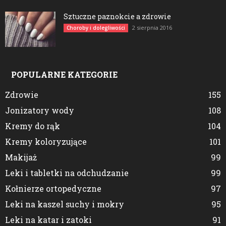
Sztuczne paznokcie a zdrowie
2 sierpnia 2016
Choroby i dolegliwości
POPULARNE KATEGORIE
Zdrowie
155
Jonizatory wody
108
Kremy do rąk
104
Kremy koloryzujące
101
Makijaż
99
Leki i tabletki na odchudzanie
99
Kołnierze ortopedyczne
97
Leki na kaszel suchy i mokry
95
Leki na katar i zatoki
91