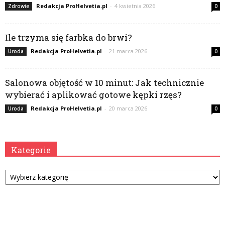
Redakcja ProHelvetia.pl
-
4 kwietnia 2026
Zdrowie
0
Ile trzyma się farbka do brwi?
Redakcja ProHelvetia.pl
-
21 marca 2026
Uroda
0
Salonowa objętość w 10 minut: Jak technicznie
wybierać i aplikować gotowe kępki rzęs?
Redakcja ProHelvetia.pl
-
20 marca 2026
Uroda
0
Kategorie
Kategorie