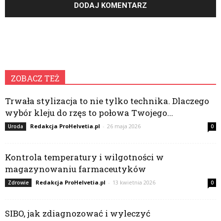
ZOBACZ TEŻ
Trwała stylizacja to nie tylko technika. Dlaczego
wybór kleju do rzęs to połowa Twojego...
Redakcja ProHelvetia.pl
-
26 maja 2026
Uroda
0
Kontrola temperatury i wilgotności w
magazynowaniu farmaceutyków
Redakcja ProHelvetia.pl
-
13 kwietnia 2026
Zdrowie
0
SIBO, jak zdiagnozować i wyleczyć