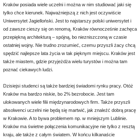
Kraków posiada wiele uczelni i można w nim studiować jaki się
tylko chce kierunek. Najważniejszą z nich jest oczywiście
Uniwersytet Jagielloński. Jest to najstarszy polski uniwersytet i
od zawsze cieszy się on renomą. Kraków równocześnie zachęca
przepiękną architekturą – spójną, bo niezniszczoną w czasie
ostatniej wojny. Nie trudno zrozumieć, czemu przyszli żacy chcą
spędzić najlepsze lata życia w tak pięknym miejscu. Kraków jest
także miastem, gdzie przyjeżdża wielu turystów i można tam
poznać ciekawych ludzi.
Dzisiejsi studenci są także bardziej świadomi rynku pracy. Otóż
Kraków ma bardzo niskie, bo 2% bezrobocie. Jest tam
ulokowanych wiele filii międzynarodowych firm. Także przyszli
absolwenci uczelni nie będą się martwić, jak znaleźć dobrą pracę
w Krakowie. A to bywa problemem np. w mniejszym Lublinie.
Kraków ma świetne połączenia komunikacyjne nie tylko z resztą
kraju, ale także z całym światem. W końcu kilkanaście