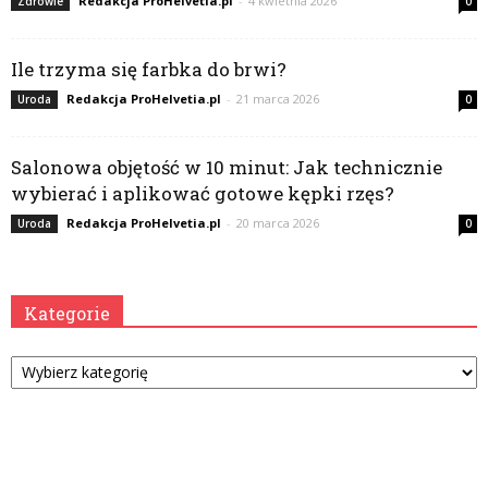
Redakcja ProHelvetia.pl
-
4 kwietnia 2026
Zdrowie
0
Ile trzyma się farbka do brwi?
Redakcja ProHelvetia.pl
-
21 marca 2026
Uroda
0
Salonowa objętość w 10 minut: Jak technicznie
wybierać i aplikować gotowe kępki rzęs?
Redakcja ProHelvetia.pl
-
20 marca 2026
Uroda
0
Kategorie
Kategorie