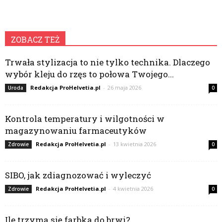
ZOBACZ TEŻ
Trwała stylizacja to nie tylko technika. Dlaczego
wybór kleju do rzęs to połowa Twojego...
Redakcja ProHelvetia.pl
-
26 maja 2026
Uroda
0
Kontrola temperatury i wilgotności w
magazynowaniu farmaceutyków
Redakcja ProHelvetia.pl
-
13 kwietnia 2026
Zdrowie
0
SIBO, jak zdiagnozować i wyleczyć
Redakcja ProHelvetia.pl
-
4 kwietnia 2026
Zdrowie
0
Ile trzyma się farbka do brwi?