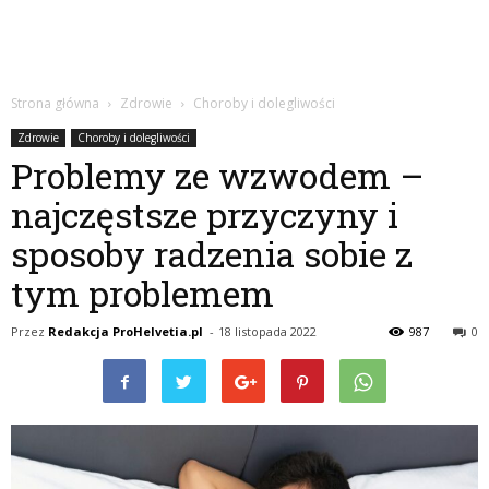
Strona główna
Zdrowie
Choroby i dolegliwości
Zdrowie
Choroby i dolegliwości
Problemy ze wzwodem –
najczęstsze przyczyny i
sposoby radzenia sobie z
tym problemem
Przez
Redakcja ProHelvetia.pl
-
18 listopada 2022
987
0