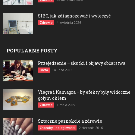
SIBO, jak zdiagnozować i wyleczyć
4 kwietnia 2026
Zdrowie
POPULARNE POSTY
Przejedzenie – skutki i objawy obżarstwa
14 lipca 2016
Dieta
Viagra i Kamagra – by efekty były widoczne
gołym okiem
1 maja 2019
Zdrowie
Sztuczne paznokcie a zdrowie
2 sierpnia 2016
Choroby i dolegliwości