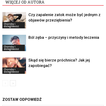
WIĘCEJ OD AUTORA
Czy zapalenie zatok może być jednym z
objawów przeziębienia?
Choroby i
dolegliwości
Ból zęba – przyczyny i metody leczenia
Choroby i
dolegliwości
Skąd się bierze próchnica? Jak jej
zapobiegać?
Choroby i
dolegliwości
ZOSTAW ODPOWIEDŹ